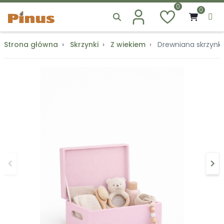
0
0
Strona główna
Skrzynki
Z wiekiem
Drewniana skrzynk
keyboard_arrow_left
keyboard_arrow_right
Poprzedni
Na