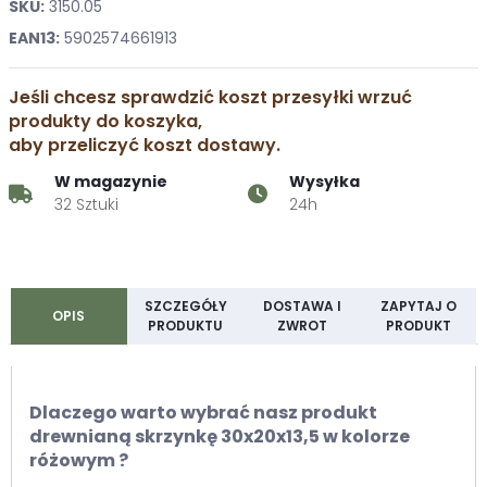
SKU:
3150.05
EAN13:
5902574661913
Jeśli chcesz sprawdzić koszt przesyłki wrzuć
produkty do koszyka,
aby przeliczyć koszt dostawy.
W magazynie
Wysyłka
32 Sztuki
24h
SZCZEGÓŁY
DOSTAWA I
ZAPYTAJ O
OPIS
PRODUKTU
ZWROT
PRODUKT
Dlaczego warto wybrać nasz produkt
drewnianą skrzynkę 30x20x13,5 w kolorze
różowym ?