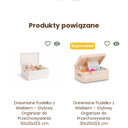
Produkty powiązane
favorite_border
visibility
favorite_border
visibility
Wyprzedaż!
Drewniane Pudełko z
Drewniane Pudełko z
Wiekiem – Stylowy
Wiekiem – Stylowy
Organizer do
Organizer do
Przechowywania
Przechowywania
30x20x13,5 cm
30x20x13,5 cm