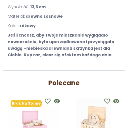
Wysokość:
13,5 cm
Materiał:
drewno sosnowe
Kolor:
różowy
Jeśli chcesz, aby Twoje mieszkanie wyglądało
nowocześnie, było uporządkowane i przyciągało
uwagę –niebieska drewniana skrzynka jest dla
Ciebie. Kup raz, ciesz się efektem każdego dnia.
Polecane
favorite_border
visibility
favorite_border
visibility
Brak Na Stanie