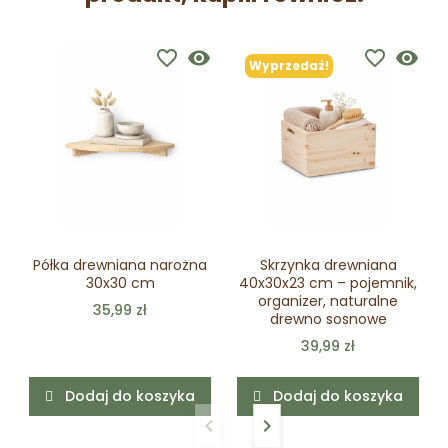
favorite_border
visibility
favorite_border
visibility
Wyprzedaż!
Półka drewniana narożna
Skrzynka drewniana
30x30 cm
40x30x23 cm – pojemnik,
organizer, naturalne
35,99 zł
drewno sosnowe
39,99 zł
Dodaj do koszyka
Dodaj do koszyka
keyboard_arrow_left
keyboard_arrow_right
Poprzedni
Następny