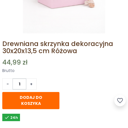
Drewniana skrzynka dekoracyjna
30x20x13,5 cm Różowa
44,99 zł
Brutto
−
+
DODAJ DO
favorite_border
KOSZYKA

24h