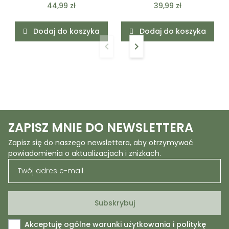
44,99 zł
39,99 zł
Dodaj do koszyka
Dodaj do koszyka
keyboard_arrow_left
keyboard_arrow_right
Poprzedni
Następny
ZAPISZ MNIE DO NEWSLETTERA
Zapisz się do naszego newslettera, aby otrzymywać
powiadomienia o aktualizacjach i zniżkach.
Akceptuję ogólne warunki użytkowania i politykę