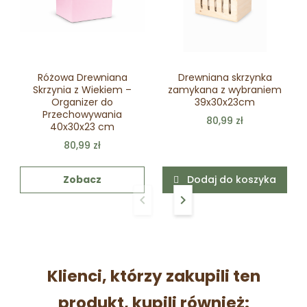
Różowa Drewniana
Drewniana skrzynka
Skrzynia z Wiekiem –
zamykana z wybraniem
Organizer do
39x30x23cm
Przechowywania
80,99 zł
40x30x23 cm
80,99 zł
Zobacz
Dodaj do koszyka
keyboard_arrow_left
keyboard_arrow_right
Poprzedni
Następny
Klienci, którzy zakupili ten
produkt, kupili również: