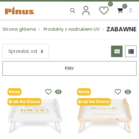
0
0
ZABAWNE
Strona główna
Produkty z nadrukiem UV
Zabawne
view_module
view_list
Filtr
favorite_border
visibility
favorite_border
visibility
Nowy
Nowy
Brak Na Stanie
Brak Na Stanie