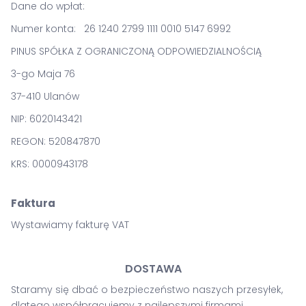
Dane do wpłat:
Numer konta: 26 1240 2799 1111 0010 5147 6992
PINUS SPÓŁKA Z OGRANICZONĄ ODPOWIEDZIALNOŚCIĄ
3-go Maja 76
37-410 Ulanów
NIP: 6020143421
REGON: 520847870
KRS: 0000943178
Faktura
Wystawiamy fakturę VAT
DOSTAWA
Staramy się dbać o bezpieczeństwo naszych przesyłek,
dlatego współpracujemy z najlepszymi firmami