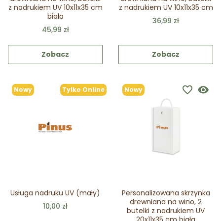
z nadrukiem UV 10x11x35 cm
z nadrukiem UV 10x11x35 cm
biała
36,99 zł
45,99 zł
Zobacz
Zobacz
favorite_border
visibility
favorite_border
visibility
Nowy
Tylko Online
Nowy
Usługa nadruku UV (mały)
Personalizowana skrzynka
drewniana na wino, 2
10,00 zł
butelki z nadrukiem UV
20x11x35 cm biała