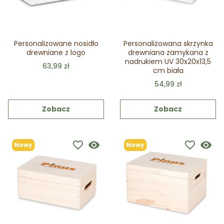
Personalizowane nosidło
Personalizowana skrzynka
drewniane z logo
drewniana zamykana z
nadrukiem UV 30x20x13,5
63,99 zł
cm biała
54,99 zł
Zobacz
Zobacz
favorite_border
visibility
favorite_border
visibility
Nowy
Nowy