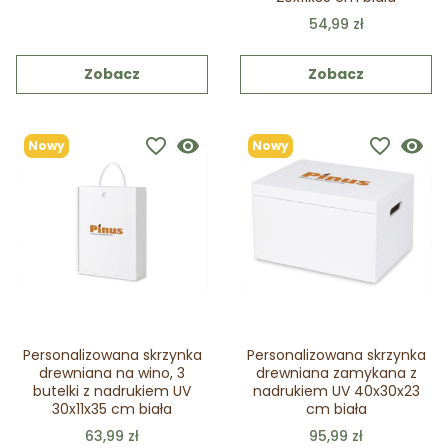
54,99 zł
Zobacz
Zobacz
favorite_border
visibility
favorite_border
visibility
Nowy
Nowy
Personalizowana skrzynka
Personalizowana skrzynka
drewniana na wino, 3
drewniana zamykana z
butelki z nadrukiem UV
nadrukiem UV 40x30x23
30x11x35 cm biała
cm biała
63,99 zł
95,99 zł