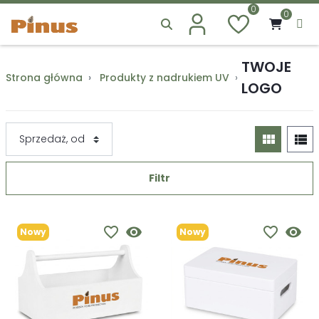
0
0
TWOJE
Strona główna
Produkty z nadrukiem UV
Twoje Logo
LOGO
view_module
view_list
Filtr
favorite_border
visibility
favorite_border
visibility
Nowy
Nowy