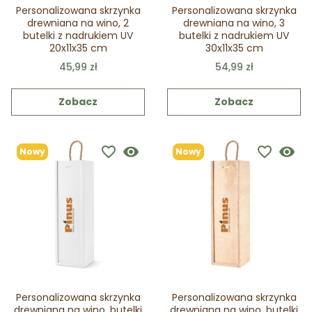
Personalizowana skrzynka
Personalizowana skrzynka
drewniana na wino, 2
drewniana na wino, 3
butelki z nadrukiem UV
butelki z nadrukiem UV
20x11x35 cm
30x11x35 cm
45,99 zł
54,99 zł
Zobacz
Zobacz
favorite_border
visibility
favorite_border
visibility
Nowy
Nowy
Personalizowana skrzynka
Personalizowana skrzynka
drewniana na wino, butelki
drewniana na wino, butelki