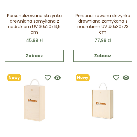
Personalizowana skrzynka
Personalizowana skrzynka
drewniana zamykana z
drewniana zamykana z
nadrukiem UV 30x20x13,5
nadrukiem UV 40x30x23
cm
cm
45,99 zł
77,99 zł
Zobacz
Zobacz
favorite_border
visibility
favorite_border
visibility
Nowy
Nowy