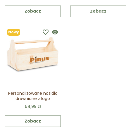
Zobacz
Zobacz
favorite_border
visibility
Nowy
Personalizowane nosidło
drewniane z logo
54,99 zł
Zobacz