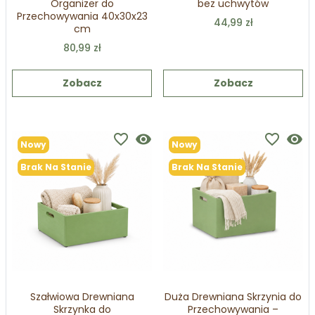
Organizer do
bez uchwytów
Przechowywania 40x30x23
44,99 zł
cm
80,99 zł
Zobacz
Zobacz
favorite_border
visibility
favorite_border
visibility
Nowy
Nowy
Brak Na Stanie
Brak Na Stanie
Szałwiowa Drewniana
Duża Drewniana Skrzynia do
Skrzynka do
Przechowywania –