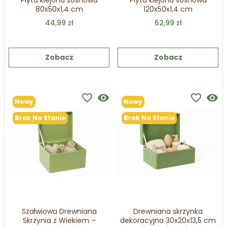
Płyta klejona sosnowa
Płyta klejona sosnowa
80x50x1,4 cm
120x50x1,4 cm
44,99 zł
62,99 zł
Zobacz
Zobacz
favorite_border
visibility
favorite_border
visibility
Nowy
Nowy
Brak Na Stanie
Brak Na Stanie
Szałwiowa Drewniana
Drewniana skrzynka
Skrzynia z Wiekiem –
dekoracyjna 30x20x13,5 cm