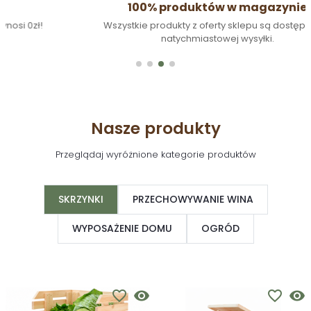
100% produktów w magazynie
Wszystkie produkty z oferty sklepu są dostępne do
natychmiastowej wysyłki.
Nasze produkty
Przeglądaj wyróżnione kategorie produktów
SKRZYNKI
PRZECHOWYWANIE WINA
WYPOSAŻENIE DOMU
OGRÓD
favorite_border
visibility
favorite_border
visibility