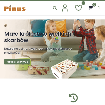
0
0
Małe królestwo wielkich
skarbów
Naturalna sosna, trwały nadruk UV, nieskończone
możliwości!
KLIKNIJ I SPRAWDŹ