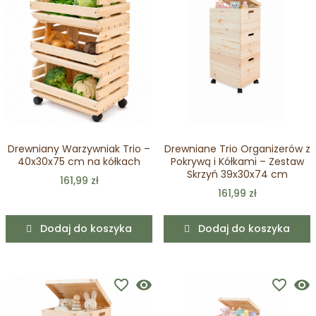
Drewniany Warzywniak Trio –
Drewniane Trio Organizerów z
40x30x75 cm na kółkach
Pokrywą i Kółkami – Zestaw
Skrzyń 39x30x74 cm
161,99 zł
161,99 zł
Dodaj do koszyka
Dodaj do koszyka
favorite_border
visibility
favorite_border
visibility