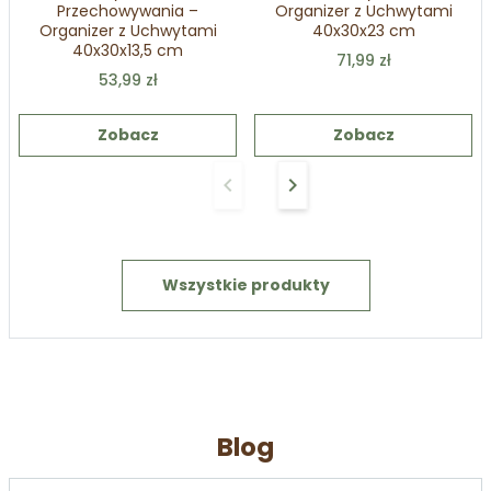
Przechowywania –
Organizer z Uchwytami
Organizer z Uchwytami
40x30x23 cm
40x30x13,5 cm
71,99 zł
53,99 zł
Zobacz
Zobacz
keyboard_arrow_left
keyboard_arrow_right
Poprzedni
Następny
Wszystkie produkty
Blog