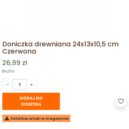
Doniczka drewniana 24x13x10,5 cm
Czerwona
26,99 zł
Brutto
−
+
DODAJ DO
favorite_border
KOSZYKA

Ostatnie sztuki w magazynie