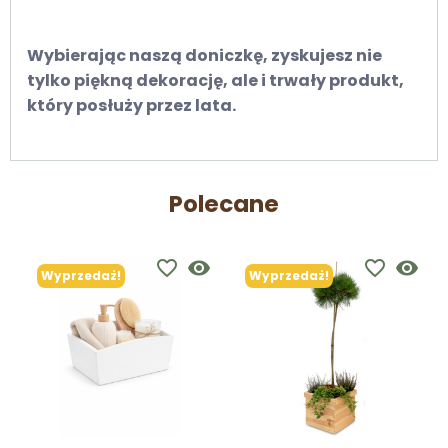
Wybierając naszą doniczkę, zyskujesz nie
tylko piękną dekorację, ale i trwały produkt,
który posłuży przez lata.
Polecane
favorite_border
visibility
favorite_border
visibility
Wyprzedaż!
Wyprzedaż!