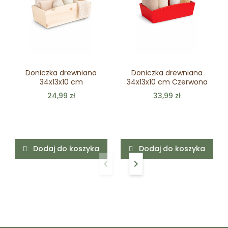
Doniczka drewniana
Doniczka drewniana
34x13x10 cm
34x13x10 cm Czerwona
24,99 zł
33,99 zł
Dodaj do koszyka
Dodaj do koszyka
keyboard_arrow_left
keyboard_arrow_right
Poprzedni
Następny