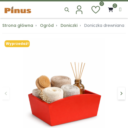
0
0
Strona główna
Ogród
Doniczki
Doniczka drewniana 2
Wyprzedaż!
keyboard_arrow_left
keyboard_arrow_right
Poprzedni
Na