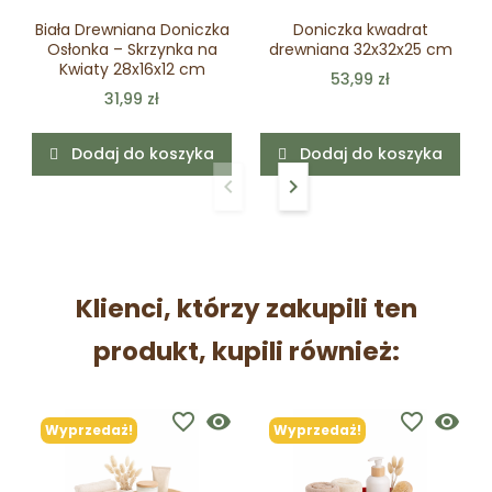
Biała Drewniana Doniczka
Doniczka kwadrat
Osłonka – Skrzynka na
drewniana 32x32x25 cm
Kwiaty 28x16x12 cm
53,99 zł
31,99 zł
Dodaj do koszyka
Dodaj do koszyka
keyboard_arrow_left
keyboard_arrow_right
Poprzedni
Następny
Klienci, którzy zakupili ten
produkt, kupili również:
favorite_border
visibility
favorite_border
visibility
Wyprzedaż!
Wyprzedaż!