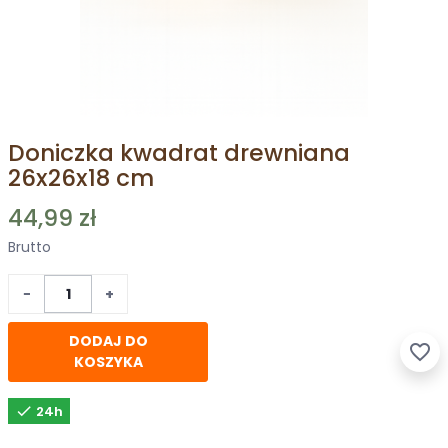
Doniczka kwadrat drewniana
26x26x18 cm
44,99 zł
Brutto
−
+
DODAJ DO
favorite_border
KOSZYKA

24h