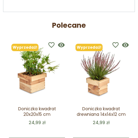
Polecane
favorite_border
visibility
favorite_border
visibility
Wyprzedaż!
Wyprzedaż!
Doniczka kwadrat
Doniczka kwadrat
20x20x15 cm
drewniana 14x14x12 cm
24,99 zł
24,99 zł