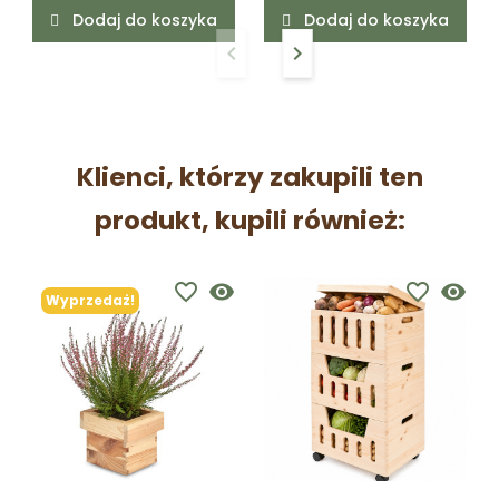
Dodaj do koszyka
Dodaj do koszyka
keyboard_arrow_left
keyboard_arrow_right
Poprzedni
Następny
Klienci, którzy zakupili ten
produkt, kupili również:
favorite_border
visibility
favorite_border
visibility
Wyprzedaż!