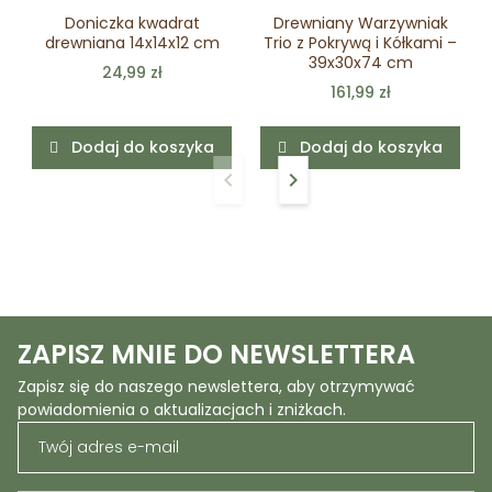
Doniczka kwadrat
Drewniany Warzywniak
drewniana 14x14x12 cm
Trio z Pokrywą i Kółkami –
39x30x74 cm
24,99 zł
161,99 zł
Dodaj do koszyka
Dodaj do koszyka
keyboard_arrow_left
keyboard_arrow_right
Poprzedni
Następny
ZAPISZ MNIE DO NEWSLETTERA
Zapisz się do naszego newslettera, aby otrzymywać
powiadomienia o aktualizacjach i zniżkach.