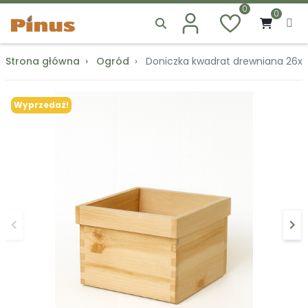
0
0
Strona główna
Ogród
Doniczka kwadrat drewniana 26x
Wyprzedaż!
keyboard_arrow_left
keyboard_arrow_right
Poprzedni
Na