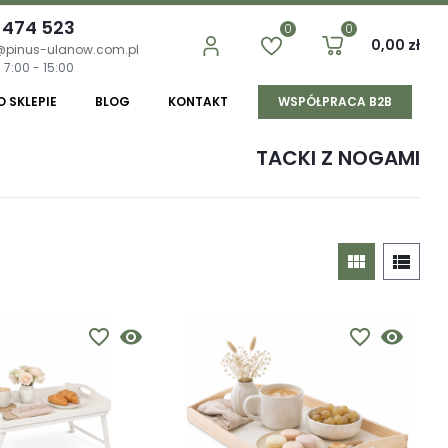
 474 523
0
0
0,00 zł
@pinus-ulanow.com.pl
 7:00 - 15:00
O SKLEPIE
BLOG
KONTAKT
WSPÓŁPRACA B2B
TACKI Z NOGAMI
view_module
view_list
favorite_border
visibility
favorite_border
visibility