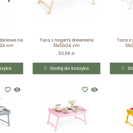
daniowa na
Taca z nogami drewniana
Taca z
x24 cm
51x32x24 cm
51x
53,99 zł
szyka
Dodaj do koszyka
Do
favorite_border
visibility
favorite_border
visibility