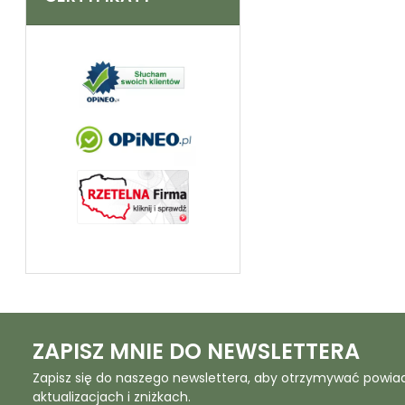
ZAPISZ MNIE DO NEWSLETTERA
Zapisz się do naszego newslettera, aby otrzymywać powia
aktualizacjach i zniżkach.