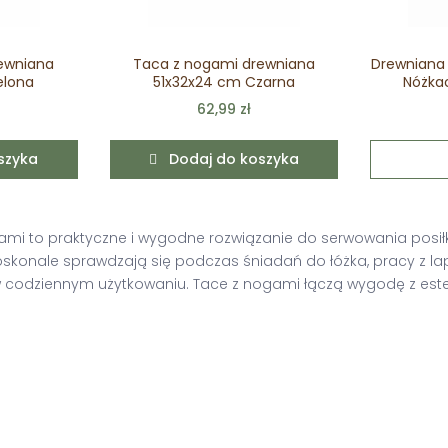
ewniana
Taca z nogami drewniana
Drewniana
elona
51x32x24 cm Czarna
Nóżka
62,99 zł
szyka
Dodaj do koszyka
mi to praktyczne i wygodne rozwiązanie do serwowania posiłków,
onale sprawdzają się podczas śniadań do łóżka, pracy z lap
 w codziennym użytkowaniu. Tace z nogami łączą wygodę z este