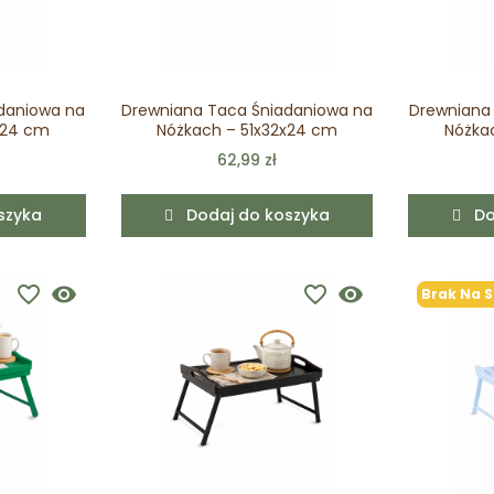
daniowa na
Drewniana Taca Śniadaniowa na
Drewniana
x24 cm
Nóżkach – 51x32x24 cm
Nóżka
62,99 zł
szyka
Dodaj do koszyka
Do
favorite_border
visibility
favorite_border
visibility
Brak Na S