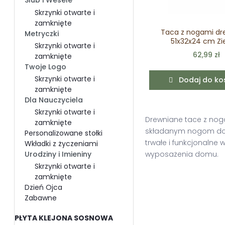
Ślub i Wesele
Skrzynki otwarte i
zamknięte
Taca z nogami dr
Metryczki
51x32x24 cm Zi
Skrzynki otwarte i
62,99 zł
zamknięte
Twoje Logo
Skrzynki otwarte i
Dodaj do ko
zamknięte
Dla Nauczyciela
Skrzynki otwarte i
Drewniane tace z noga
zamknięte
składanym nogom dosk
Personalizowane stołki
trwałe i funkcjonalne
Wkładki z życzeniami
Urodziny i Imieniny
wyposażenia domu.
Skrzynki otwarte i
zamknięte
Dzień Ojca
Zabawne
PŁYTA KLEJONA SOSNOWA