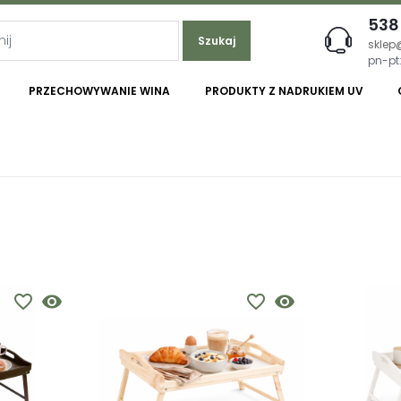
538
Szukaj
sklep
pn-pt:
PRZECHOWYWANIE WINA
PRODUKTY Z NADRUKIEM UV
favorite_border
visibility
favorite_border
visibility