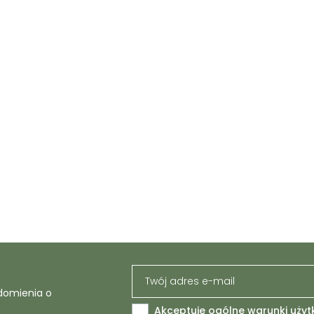
domienia o
Akceptuję ogólne warunki użyt