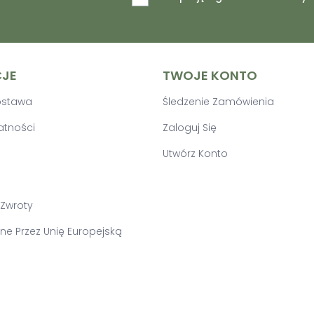
CJE
TWOJE KONTO
Dostawa
Śledzenie Zamówienia
atności
Zaloguj Się
Utwórz Konto
 Zwroty
e Przez Unię Europejską