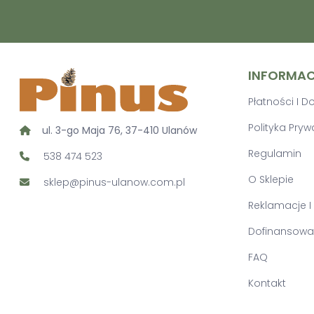
INFORMA
Płatności I 
Polityka Pryw
ul. 3-go Maja 76, 37-410 Ulanów
Regulamin
538 474 523
O Sklepie
sklep@pinus-ulanow.com.pl
Reklamacje I
Dofinansowan
FAQ
Kontakt