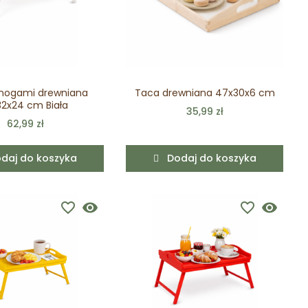
 nogami drewniana
Taca drewniana 47x30x6 cm
32x24 cm Biała
35,99 zł
62,99 zł
daj do koszyka
Dodaj do koszyka
favorite_border
visibility
favorite_border
visibility