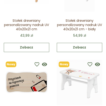
Stołek drewniany
Stołek drewniany
personalizowany nadruk UV
personalizowany nadruk UV
40x20x21 cm
40x20x21 cm - biały
43,99 zł
54,99 zł
Zobacz
Zobacz
favorite_border
visibility
favorite_border
visibility
Nowy
Nowy