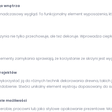
go wnętrza
onadczasowy wygląd. To funkcjonalny element wyposażenia, któr
krzynia nie tylko przechowuje, ale też dekoruje. Wprowadza ci
menty zamykania sprawiają, że korzystanie ze skrzyni jest wy
projektów
ykorzystać ją do różnych technik dekorowania drewna, takich j
zdobienie. Stwórz unikalny element wystroju dopasowany do s
ele możliwości
arderobie, pracowni lub jako stylowe opakowanie prezentowe. Moż