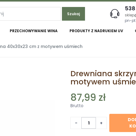
538
Szukaj
sklep
pn-pt:
PRZECHOWYWANIE WINA
PRODUKTY Z NADRUKIEM UV
ana 40x30x23 cm z motywem uśmiech
Drewniana skrz
motywem uśmie
87,99 zł
Brutto
DO
−
+
KO