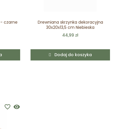
 - czarne
Drewniana skrzynka dekoracyjna
30x20x13,5 cm Niebieska
44,99 zł
a
Dodaj do koszyka
favorite_border
visibility