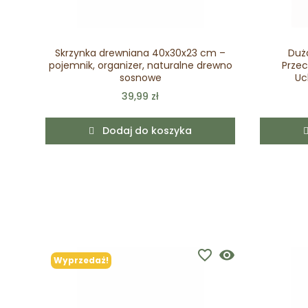
Skrzynka drewniana 40x30x23 cm –
Duż
pojemnik, organizer, naturalne drewno
Przec
sosnowe
Uc
39,99 zł
Dodaj do koszyka
favorite_border
visibility
Wyprzedaż!