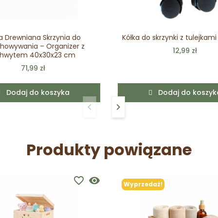
a Drewniana Skrzynia do
Kółka do skrzynki z tulejkami
howywania – Organizer z
12,99 zł
hwytem 40x30x23 cm
71,99 zł
Dodaj do koszyka
Dodaj do koszyk
keyboard_arrow_left
keyboard_arrow_right
Poprzedni
Następny
Produkty powiązane
favorite_border
visibility
Wyprzedaż!