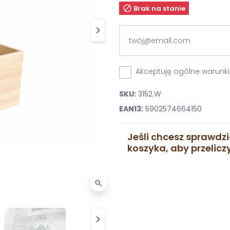

Brak na stanie
keyboard_arrow_right
Następny
Akceptuję ogólne warunki 
SKU:
3152.W
EAN13:
5902574664150
Jeśli chcesz sprawdzi
koszyka, aby przelic
zoom_in
keyboard_arrow_right
Następny