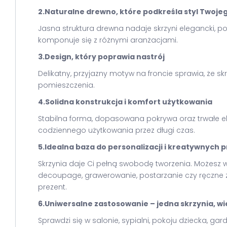
2.Naturalne drewno, które podkreśla styl Twoje
Jasna struktura drewna nadaje skrzyni elegancki, p
komponuje się z różnymi aranżacjami.
3.Design, który poprawia nastrój
Delikatny, przyjazny motyw na froncie sprawia, że s
pomieszczenia.
4.Solidna konstrukcja i komfort użytkowania
Stabilna forma, dopasowana pokrywa oraz trwałe ele
codziennego użytkowania przez długi czas.
5.Idealna baza do personalizacji i kreatywnych 
Skrzynia daje Ci pełną swobodę tworzenia. Możesz w
decoupage, grawerowanie, postarzanie czy ręczne 
prezent.
6.Uniwersalne zastosowanie – jedna skrzynia, wi
Sprawdzi się w salonie, sypialni, pokoju dziecka, g