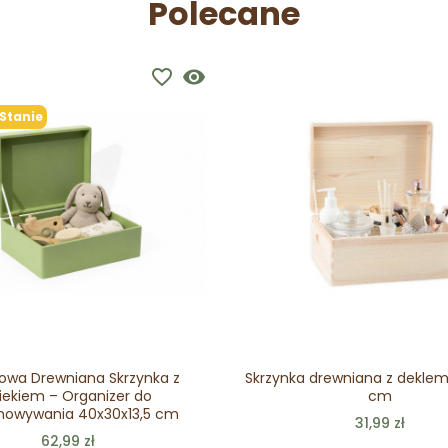
Polecane
favorite_border
visibility
Stanie
iowa Drewniana Skrzynka z
Skrzynka drewniana z deklem 
ekiem – Organizer do
cm
howywania 40x30x13,5 cm
31,99 zł
62,99 zł