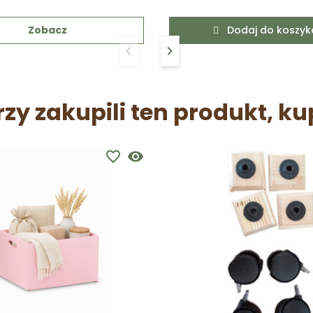
Zobacz
Dodaj do koszyk
keyboard_arrow_left
keyboard_arrow_right
Poprzedni
Następny
rzy zakupili ten produkt, ku
favorite_border
visibility