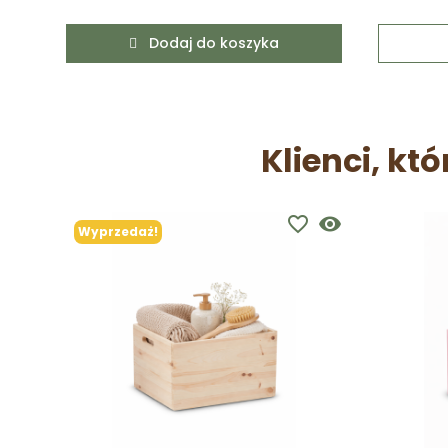
Dodaj do koszyka
Klienci, któ
favorite_border
visibility
Wyprzedaż!