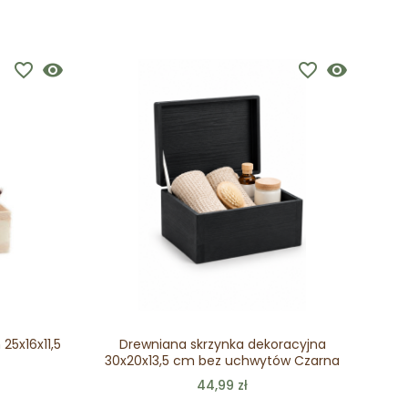
favorite_border
visibility
favorite_border
visibility
N
Br
25x16x11,5
Drewniana skrzynka dekoracyjna
30x20x13,5 cm bez uchwytów Czarna
44,99 zł