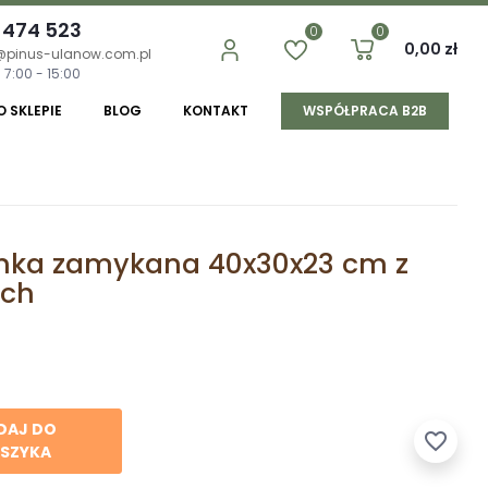
 474 523
0
0
0,00 zł
@pinus-ulanow.com.pl
 7:00 - 15:00
O SKLEPIE
BLOG
KONTAKT
WSPÓŁPRACA B2B
ynka zamykana 40x30x23 cm z
ch
DAJ DO
favorite_border
SZYKA