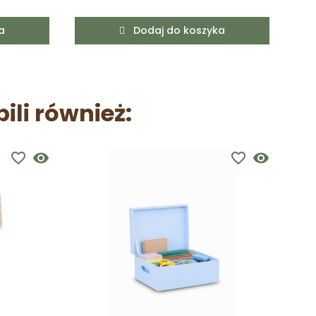
a
Dodaj do koszyka
pili również:
favorite_border
visibility
favorite_border
visibility