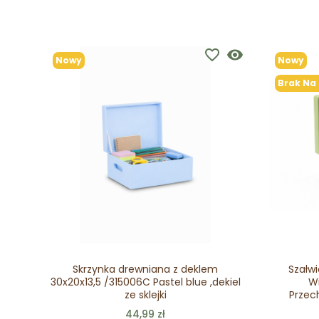
favorite_border
visibility
Nowy
Nowy
Brak Na 
Skrzynka drewniana z deklem
Szałw
30x20x13,5 /315006C Pastel blue ,dekiel
Wi
ze sklejki
Przec
44,99 zł