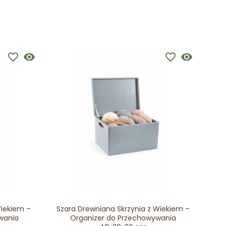
favorite_border
visibility
favorite_border
visibility
Wiekiem –
Szara Drewniana Skrzynia z Wiekiem –
Brą
wania
Organizer do Przechowywania