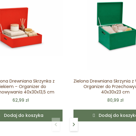
ona Drewniana Skrzynka z
Zielona Drewniana Skrzynia z
ekiem – Organizer do
Organizer do Przechowy
howywania 40x30x13,5 cm
40x30x23 cm
62,99 zł
80,99 zł
Dodaj do koszyka
Dodaj do koszyk
keyboard_arrow_left
keyboard_arrow_right
Poprzedni
Następny