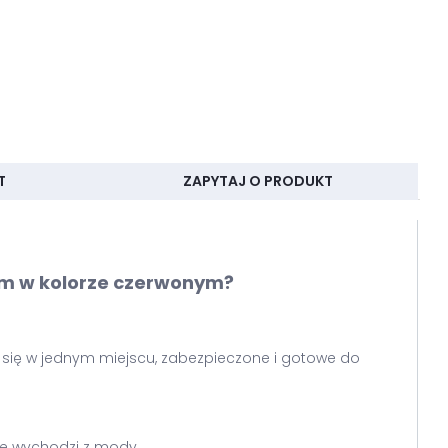
T
ZAPYTAJ O PRODUKT
cm w kolorze czerwonym?
e się w jednym miejscu, zabezpieczone i gotowe do
nie wychodzi z mody.