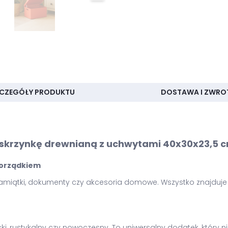
CZEGÓŁY PRODUKTU
DOSTAWA I ZWRO
 skrzynkę drewnianą z uchwytami 40x30x23,5 
 porządkiem
, pamiątki, dokumenty czy akcesoria domowe. Wszystko znajduj
e
ki, rustykalny czy nowoczesny. To uniwersalny dodatek, który 