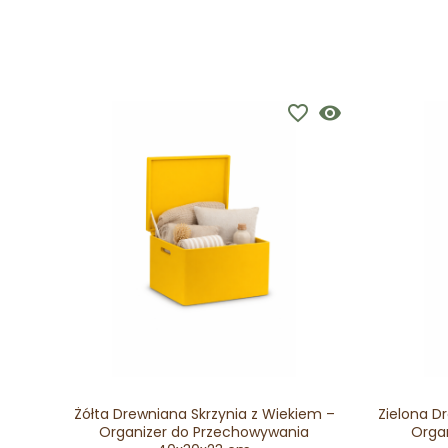
favorite_border
visibility
Żółta Drewniana Skrzynia z Wiekiem –
Zielona D
Organizer do Przechowywania
Orga