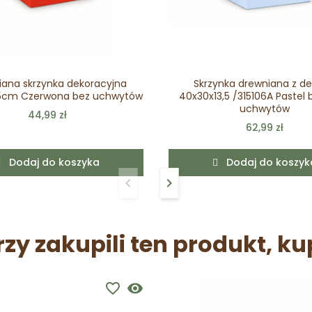
ana skrzynka dekoracyjna
Skrzynka drewniana z d
,5cm Czerwona bez uchwytów
40x30x13,5 /315106A Pastel 
uchwytów
44,99 zł
62,99 zł
Dodaj do koszyka
Dodaj do koszyk
keyboard_arrow_left
keyboard_arrow_right
Poprzedni
Następny
rzy zakupili ten produkt, ku
favorite_border
visibility