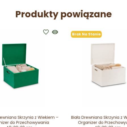
Produkty powiązane
favorite_border
visibility
Brak Na Stanie
rewniana Skrzynia z Wiekiem –
Biała Drewniana Skrzynia z 
nizer do Przechowywania
Organizer do Przechowy