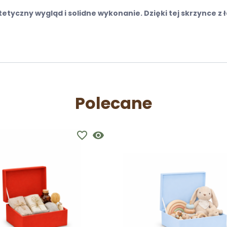
tetyczny wygląd i solidne wykonanie. Dzięki tej skrzynce 
Polecane
favorite_border
visibility