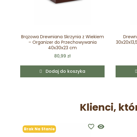
Brązowa Drewniana Skrzynia z Wiekiem
Drewni
– Organizer do Przechowywania
30x20x13
40x30x23 cm
80,99 zł
Dodaj do koszyka
Klienci, któ
favorite_border
visibility
Brak Na Stanie