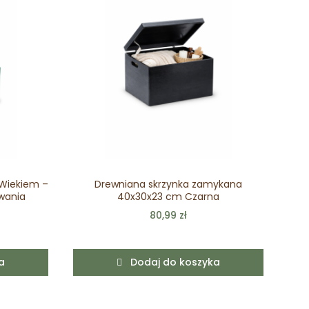
 Wiekiem –
Drewniana skrzynka zamykana
wania
40x30x23 cm Czarna
ot
80,99 zł
a
Dodaj do koszyka