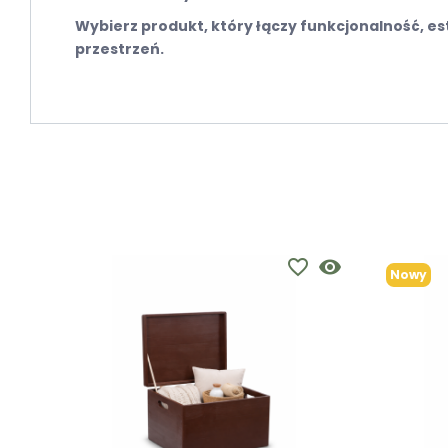
Wybierz produkt, który łączy funkcjonalność, es
przestrzeń.
favorite_border
visibility
Nowy