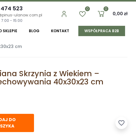
 474 523
0
0
0,00 zł
@pinus-ulanow.com.pl
 7:00 - 15:00
O SKLEPIE
BLOG
KONTAKT
WSPÓŁPRACA B2B
x30x23 cm
ana Skrzynia z Wiekiem –
zechowywania 40x30x23 cm
DAJ DO
favorite_border
SZYKA