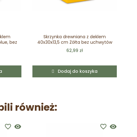
eklem
Skrzynka drewniana z deklem
Duż
blue, bez
40x30x13,5 cm Żółta bez uchwytów
62,99 zł
a
Dodaj do koszyka
pili również:
favorite_border
visibility
favorite_border
visibility
Wy