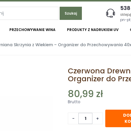
538
Szukaj
sklep
pn-pt:
PRZECHOWYWANIE WINA
PRODUKTY Z NADRUKIEM UV
iana Skrzynia z Wiekiem – Organizer do Przechowywania 40
Czerwona Drewni
Organizer do Pr
80,99 zł
Brutto
DO
−
+
KO