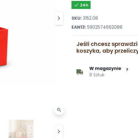

24h
keyboard_arrow_right
SKU:
3152.08
Następny
EAN13:
5902574662088
Jeśli chcesz sprawdzi
koszyka, aby przelic
W magazynie
?
8 Sztuk
zoom_in
keyboard_arrow_right
Następny