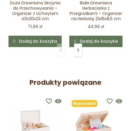
Duża Drewniana Skrzynia
Biała Drewniana
do Przechowywania –
Herbaciarka z
Organizer z Uchwytem
Przegródkami – Organizer
40x30x23 cm
na Herbatę 21x16x8,5 cm
71,99 zł
44,99 zł
Dodaj do koszyka
Dodaj do koszyka
keyboard_arrow_left
keyboard_arrow_right
Poprzedni
Następny
Produkty powiązane
favorite_border
visibility
favorite_border
visibility
Wyprzedaż!