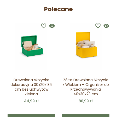
Polecane
favorite_border
visibility
favorite_border
visibility
Drewniana skrzynka
Żółta Drewniana Skrzynia
dekoracyjna 30x20x13,5
z Wiekiem – Organizer do
cm bez uchwytów
Przechowywania
Zielona
40x30x23 cm
44,99 zł
80,99 zł