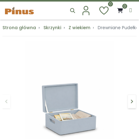
0
0
Strona główna
Skrzynki
Z wiekiem
Drewniane Pudełko 
keyboard_arrow_left
keyboard_arrow_right
Poprzedni
Na