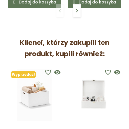
Dodaj do koszyka
Dodaj do koszyka
keyboard_arrow_left
keyboard_arrow_right
Poprzedni
Następny
Klienci, którzy zakupili ten
produkt, kupili również:
favorite_border
visibility
favorite_border
visibility
Wyprzedaż!