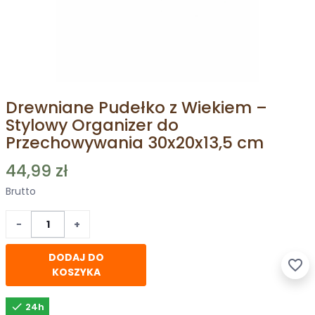
Drewniane Pudełko z Wiekiem –
Stylowy Organizer do
Przechowywania 30x20x13,5 cm
44,99 zł
Brutto
−
+
DODAJ DO
favorite_border
KOSZYKA

24h