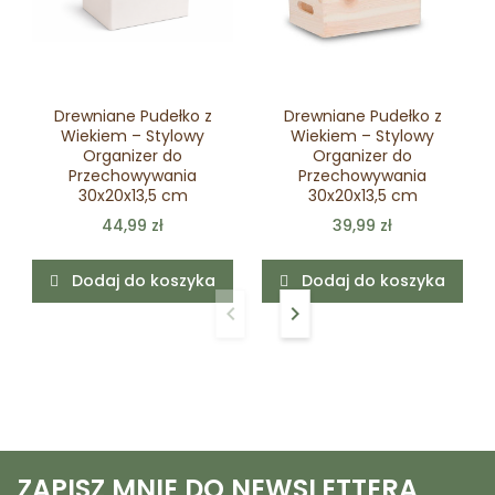
Drewniane Pudełko z
Drewniane Pudełko z
Wiekiem – Stylowy
Wiekiem – Stylowy
Organizer do
Organizer do
Przechowywania
Przechowywania
30x20x13,5 cm
30x20x13,5 cm
44,99 zł
39,99 zł
Dodaj do koszyka
Dodaj do koszyka
keyboard_arrow_left
keyboard_arrow_right
Poprzedni
Następny
ZAPISZ MNIE DO NEWSLETTERA