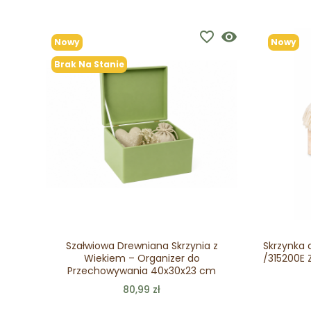
favorite_border
visibility
Nowy
Nowy
Brak Na Stanie
Szałwiowa Drewniana Skrzynia z
Skrzynka 
Wiekiem – Organizer do
/315200E 
Przechowywania 40x30x23 cm
80,99 zł