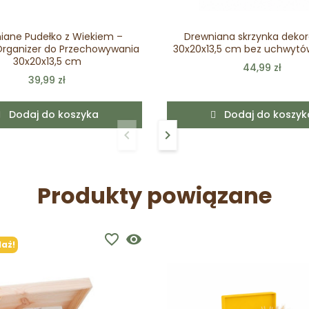
iane Pudełko z Wiekiem –
Drewniana skrzynka deko
Organizer do Przechowywania
30x20x13,5 cm bez uchwytó
30x20x13,5 cm
44,99 zł
39,99 zł
Dodaj do koszyka
Dodaj do koszyk
keyboard_arrow_left
keyboard_arrow_right
Poprzedni
Następny
Produkty powiązane
favorite_border
visibility
aż!