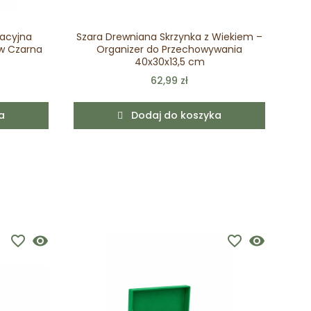
racyjna
Szara Drewniana Skrzynka z Wiekiem –
S
w Czarna
Organizer do Przechowywania
40x30x13,5 cm
62,99 zł
a
Dodaj do koszyka
favorite_border
visibility
favorite_border
visibility