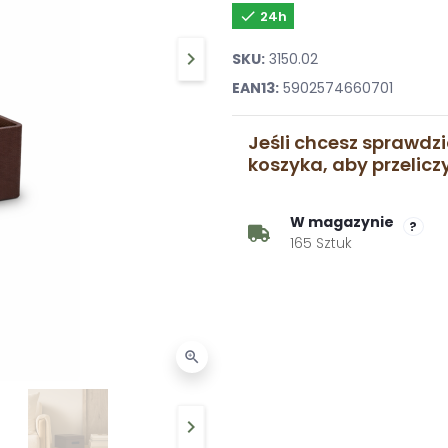

24h
keyboard_arrow_right
SKU:
3150.02
Następny
EAN13:
5902574660701
Jeśli chcesz sprawdzi
koszyka, aby przelic
W magazynie
?
165 Sztuk
zoom_in
keyboard_arrow_right
Następny