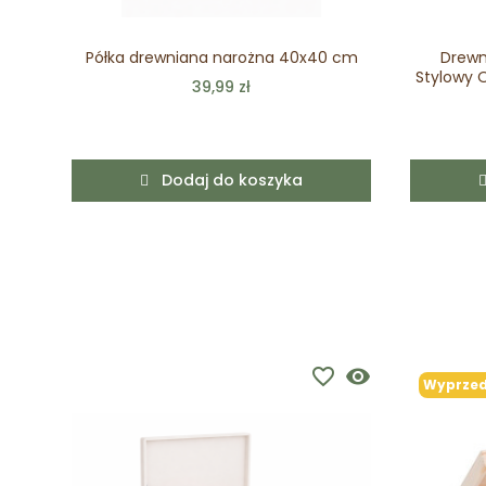
Półka drewniana narożna 40x40 cm
Drewn
Stylowy 
39,99 zł
Dodaj do koszyka
favorite_border
visibility
Wyprzed