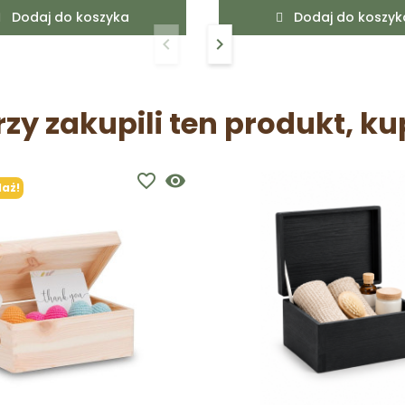
Dodaj do koszyka
Dodaj do koszyk
keyboard_arrow_left
keyboard_arrow_right
Poprzedni
Następny
rzy zakupili ten produkt, ku
favorite_border
visibility
aż!