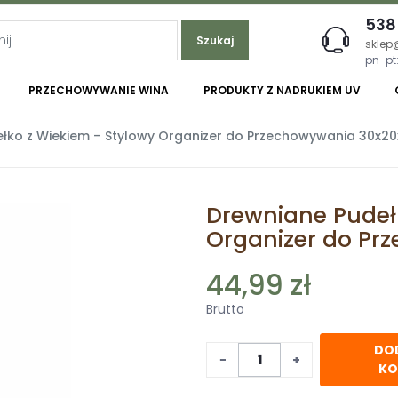
538
Szukaj
sklep
pn-pt:
PRZECHOWYWANIE WINA
PRODUKTY Z NADRUKIEM UV
łko z Wiekiem – Stylowy Organizer do Przechowywania 30x20
Drewniane Pudeł
Organizer do Pr
44,99 zł
Brutto
DO
−
+
KO