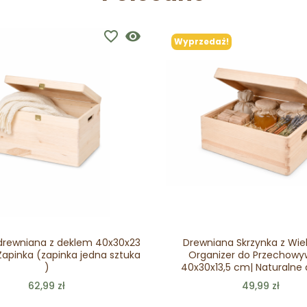
favorite_border
visibility
Wyprzedaż!
drewniana z deklem 40x30x23
Drewniana Skrzynka z Wie
Zapinka (zapinka jedna sztuka
Organizer do Przechowy
)
40x30x13,5 cm| Naturalne
62,99 zł
49,99 zł