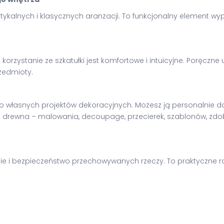
tykalnych i klasycznych aranżacji. To funkcjonalny element wy
e korzystanie ze szkatułki jest komfortowe i intuicyjne. Poręczn
zedmioty.
 do własnych projektów dekoracyjnych. Możesz ją personalnie 
 drewna – malowania, decoupage, przecierek, szablonów, zdobie
 i bezpieczeństwo przechowywanych rzeczy. To praktyczne rozw