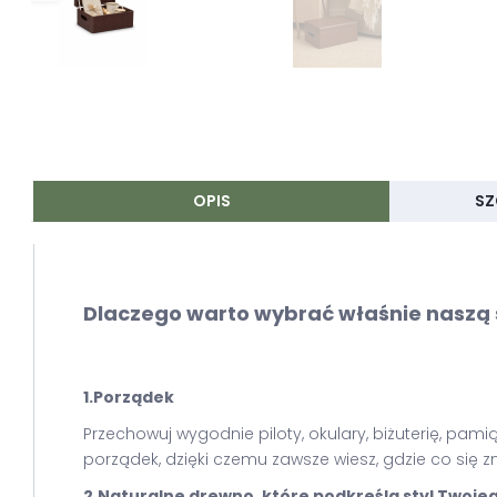
OPIS
SZ
Dlaczego warto wybrać właśnie naszą
1.Porządek
Przechowuj wygodnie piloty, okulary, biżuterię, p
porządek, dzięki czemu zawsze wiesz, gdzie co się zn
2.Naturalne drewno, które podkreśla styl Twoje