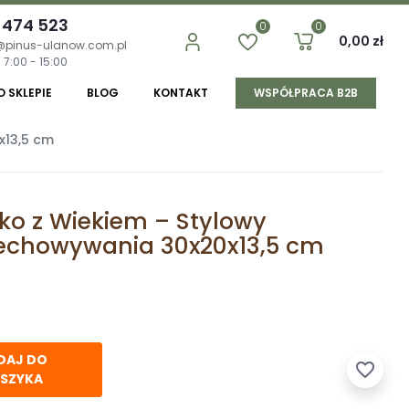
 474 523
0
0
0,00 zł
@pinus-ulanow.com.pl
 7:00 - 15:00
O SKLEPIE
BLOG
KONTAKT
WSPÓŁPRACA B2B
x13,5 cm
ko z Wiekiem – Stylowy
zechowywania 30x20x13,5 cm
DAJ DO
favorite_border
SZYKA