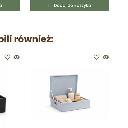
a
Dodaj do koszyka
pili również:
favorite_border
visibility
favorite_border
visibility