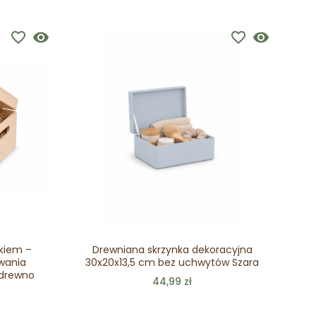
favorite_border
visibility
favorite_border
visibility
kiem –
Drewniana skrzynka dekoracyjna
wania
30x20x13,5 cm bez uchwytów Szara
 drewno
44,99 zł