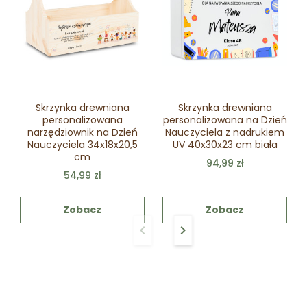
Skrzynka drewniana
Skrzynka drewniana
personalizowana
personalizowana na Dzień
narzędziownik na Dzień
Nauczyciela z nadrukiem
Nauczyciela 34x18x20,5
UV 40x30x23 cm biała
cm
94,99 zł
54,99 zł
Zobacz
Zobacz
keyboard_arrow_left
keyboard_arrow_right
Poprzedni
Następny