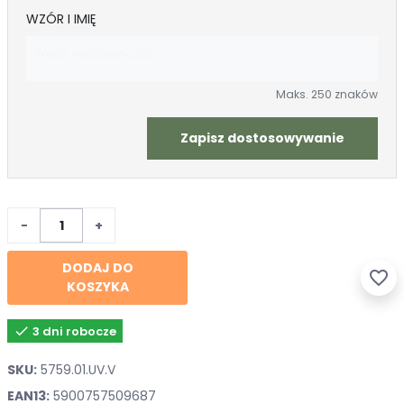
WZÓR I IMIĘ
Maks. 250 znaków
Zapisz dostosowywanie
−
+
DODAJ DO
favorite_border
KOSZYKA

3 dni robocze
SKU:
5759.01.UV.V
EAN13:
5900757509687