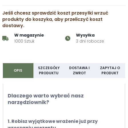
Jeśli chcesz sprawdzić koszt przesyłki wrzuć
produkty do koszyka, aby przeliczyć koszt
dostawy.
W magazynie
Wysyłka
1000 Sztuk
3 dni robocze
SZCZEGÓŁY
DOSTAWA I
ZAPYTAJ O
OPIS
PRODUKTU
ZWROT
PRODUKT
Dlaczego warto wybrać nasz
narzędziownik?
1. Robisz wyjątkowe wrażenie już przy
wręczaniu prezentu