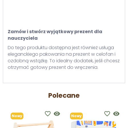
Zamów i stwórz wyjątkowy prezent dla
nauczyciela
Do tego produktu dostępna jest również usługa
eleganckiego pakowania na prezent w celofan i
ozdobną wstążkę. To idealny dodatek, jeśli chcesz
otrzymać gotowy prezent do wręczenia.
Polecane
favorite_border
visibility
favorite_border
visibility
Nowy
Nowy