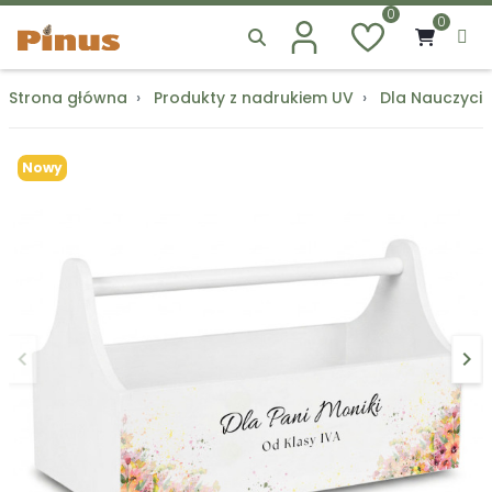
0
0
Strona główna
Produkty z nadrukiem UV
Dla Nauczycie
Nowy
keyboard_arrow_left
keyboard_arrow_right
Poprzedni
Na