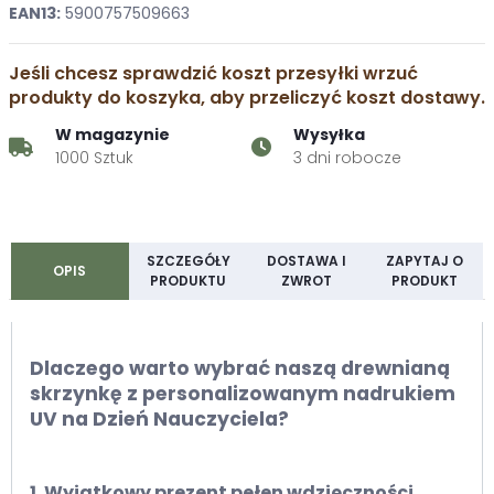
EAN13:
5900757509663
Jeśli chcesz sprawdzić koszt przesyłki wrzuć
produkty do koszyka, aby przeliczyć koszt dostawy.
W magazynie
Wysyłka
1000 Sztuk
3 dni robocze
SZCZEGÓŁY
DOSTAWA I
ZAPYTAJ O
OPIS
PRODUKTU
ZWROT
PRODUKT
Dlaczego warto wybrać naszą drewnianą
skrzynkę z personalizowanym nadrukiem
UV na Dzień Nauczyciela?
1. Wyjątkowy prezent pełen wdzięczności