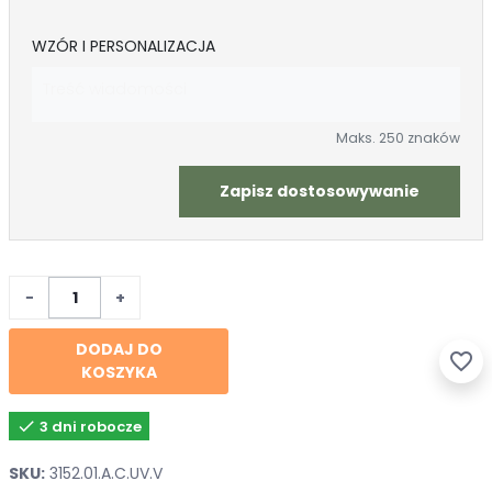
WZÓR I PERSONALIZACJA
Maks. 250 znaków
Zapisz dostosowywanie
−
+
DODAJ DO
favorite_border
KOSZYKA

3 dni robocze
SKU:
3152.01.A.C.UV.V