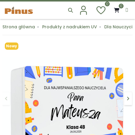
0
0
Strona główna
Produkty z nadrukiem UV
Dla Nauczycie
Nowy
keyboard_arrow_left
keyboard_arrow_right
Poprzedni
Na