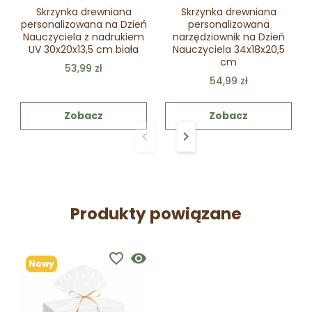
Skrzynka drewniana
Skrzynka drewniana
personalizowana na Dzień
personalizowana
Nauczyciela z nadrukiem
narzędziownik na Dzień
UV 30x20x13,5 cm biała
Nauczyciela 34x18x20,5
cm
53,99 zł
54,99 zł
Zobacz
Zobacz
keyboard_arrow_left
keyboard_arrow_right
Poprzedni
Następny
Produkty powiązane
favorite_border
visibility
Nowy