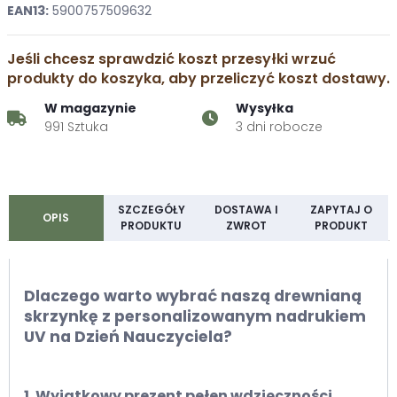
EAN13:
5900757509632
Jeśli chcesz sprawdzić koszt przesyłki wrzuć
produkty do koszyka, aby przeliczyć koszt dostawy.
W magazynie
Wysyłka
991 Sztuka
3 dni robocze
SZCZEGÓŁY
DOSTAWA I
ZAPYTAJ O
OPIS
PRODUKTU
ZWROT
PRODUKT
Dlaczego warto wybrać naszą drewnianą
skrzynkę z personalizowanym nadrukiem
UV na Dzień Nauczyciela?
1. Wyjątkowy prezent pełen wdzięczności