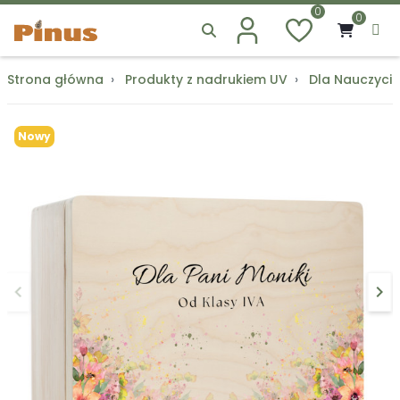
0
0
Strona główna
Produkty z nadrukiem UV
Dla Nauczycie
Nowy
keyboard_arrow_left
keyboard_arrow_right
Poprzedni
Na