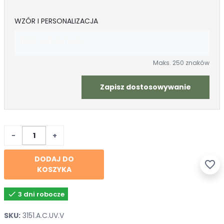
WZÓR I PERSONALIZACJA
Maks. 250 znaków
Zapisz dostosowywanie
−
+
DODAJ DO
favorite_border
KOSZYKA

3 dni robocze
SKU:
3151.A.C.UV.V