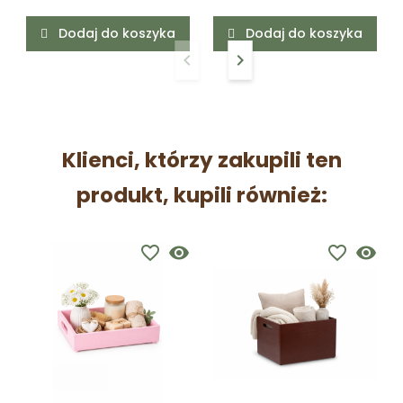
Dodaj do koszyka
Dodaj do koszyka
keyboard_arrow_left
keyboard_arrow_right
Poprzedni
Następny
Klienci, którzy zakupili ten
produkt, kupili również:
favorite_border
visibility
favorite_border
visibility