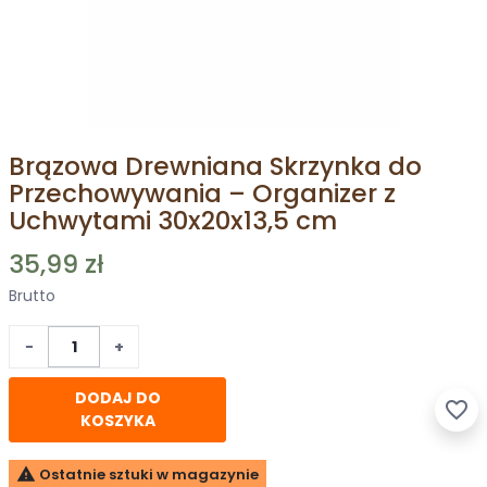
Brązowa Drewniana Skrzynka do
Przechowywania – Organizer z
Uchwytami 30x20x13,5 cm
35,99 zł
Brutto
−
+
DODAJ DO
favorite_border
KOSZYKA

Ostatnie sztuki w magazynie