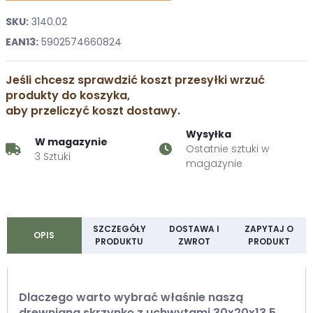
SKU:
3140.02
EAN13:
5902574660824
Jeśli chcesz sprawdzić koszt przesyłki wrzuć
produkty do koszyka,
aby przeliczyć koszt dostawy.
Wysyłka
W magazynie
Ostatnie sztuki w
3 Sztuki
magazynie
SZCZEGÓŁY
DOSTAWA I
ZAPYTAJ O
OPIS
PRODUKTU
ZWROT
PRODUKT
Dlaczego warto wybrać właśnie naszą
drewnianą skrzynkę z uchwytami 30x20x13,5