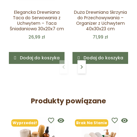
Elegancka Drewniana
Duża Drewniana Skrzynia
Taca do Serwowania z
do Przechowywania –
Uchwytem – Taca
Organizer z Uchwytem
Śniadaniowa 30x20x7 cm
40x30x23 cm
26,99 zł
71,99 zł
Dodaj do koszyka
Dodaj do koszyka
keyboard_arrow_left
keyboard_arrow_right
Poprzedni
Następny
Produkty powiązane
favorite_border
visibility
favorite_border
visibility
Wyprzedaż!
Brak Na Stanie