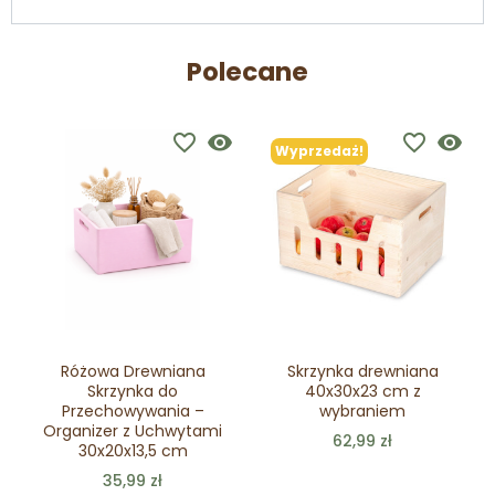
Polecane
favorite_border
visibility
favorite_border
visibility
Wyprzedaż!
Różowa Drewniana
Skrzynka drewniana
Skrzynka do
40x30x23 cm z
Przechowywania –
wybraniem
Organizer z Uchwytami
62,99 zł
30x20x13,5 cm
35,99 zł