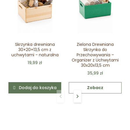
Skrzynka drewniana
Zielona Drewniana
30×20×13,5 cm z
Skrzynka do
uchwytami - naturalna
Przechowywania –
Organizer z Uchwytami
19,99 zł
30x20x13,5 cm
35,99 zł
Dodaj do koszyka
Zobacz
keyboard_arrow_left
keyboard_arrow_right
Poprzedni
Następny