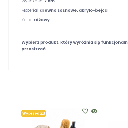
Wysokość:
7 cm
Materiał:
drewno sosnowe
, akrylo-bejca
Kolor:
różowy
Wybierz produkt, który wyróżnia się funkcjonal
przestrzeń.
favorite_border
visibility
Wyprzedaż!