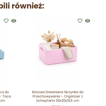
pili również:
favorite_border
visibility
favorite_border
visibility
ca do
Różowa Drewniana Skrzynka do
D
– Taca
Przechowywania – Organizer z
nar
 cm
Uchwytami 30x20x13,5 cm