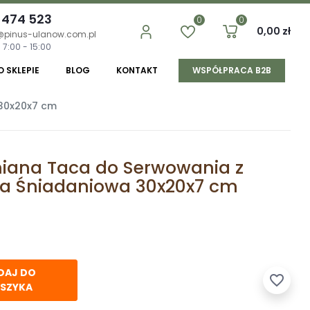
 474 523
0
0
0,00 zł
@pinus-ulanow.com.pl
 7:00 - 15:00
O SKLEPIE
BLOG
KONTAKT
WSPÓŁPRACA B2B
30x20x7 cm
iana Taca do Serwowania z
a Śniadaniowa 30x20x7 cm
DAJ DO
favorite_border
SZYKA