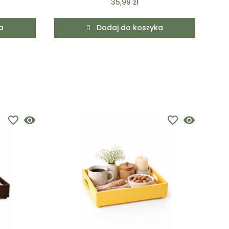
35,99 zł
a
Dodaj do koszyka
favorite_border
visibility
favorite_border
visibility