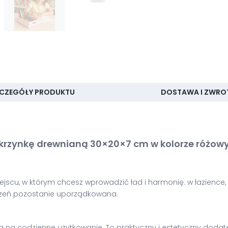
CZEGÓŁY PRODUKTU
DOSTAWA I ZWRO
skrzynkę drewnianą 30×20×7 cm w kolorze różo
scu, w którym chcesz wprowadzić ład i harmonię: w łazience, ku
rzeń pozostanie uporządkowana.
 codzienne użytkowanie. To praktyczny i estetyczny dodatek, 