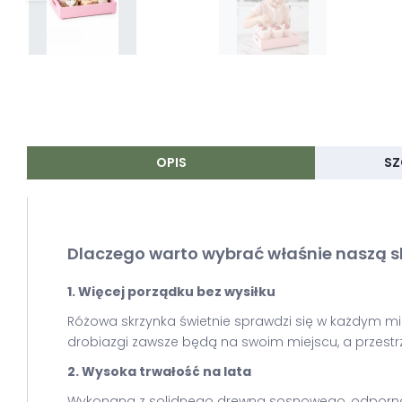
OPIS
SZ
Dlaczego warto wybrać właśnie naszą 
1. Więcej porządku bez wysiłku
Różowa skrzynka świetnie sprawdzi się w każdym miej
drobiazgi zawsze będą na swoim miejscu, a przest
2. Wysoka trwałość na lata
Wykonana z solidnego drewna sosnowego, odporna na