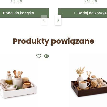
71,99 zł
26,99 zł
Dodaj do koszyka
Dodaj do koszyk
keyboard_arrow_left
keyboard_arrow_right
Poprzedni
Następny
Produkty powiązane
favorite_border
visibility