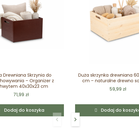
a Drewniana Skrzynia do
Duża skrzynka drewniana 6
howywania – Organizer z
cm – naturalne drewno s
hwytem 40x30x23 cm
59,99 zł
71,99 zł
Dodaj do koszyka
Dodaj do koszyk
keyboard_arrow_left
keyboard_arrow_right
Poprzedni
Następny