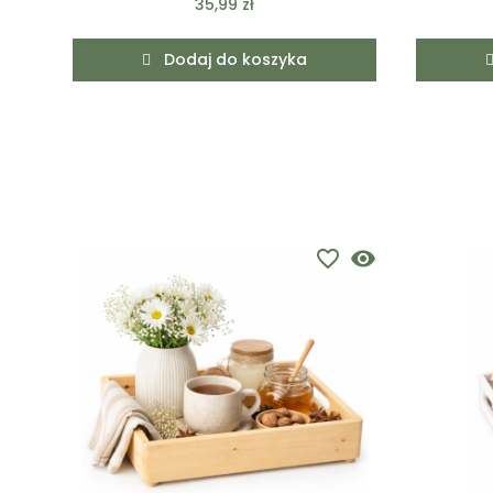
35,99 zł
Dodaj do koszyka
favorite_border
visibility