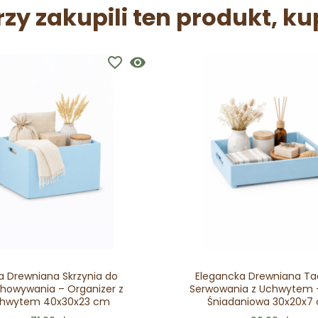
rzy zakupili ten produkt, ku
favorite_border
visibility
a Drewniana Skrzynia do
Elegancka Drewniana Ta
howywania – Organizer z
Serwowania z Uchwytem 
hwytem 40x30x23 cm
Śniadaniowa 30x20x7