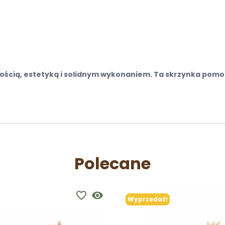
nością, estetyką i solidnym wykonaniem. Ta skrzynka pomo
Polecane
favorite_border
visibility
Wyprzedaż!