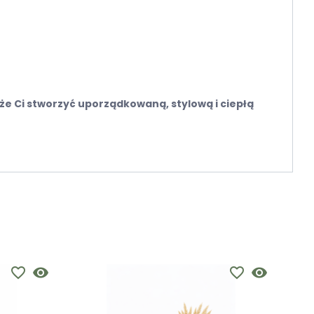
że Ci stworzyć uporządkowaną, stylową i ciepłą
favorite_border
visibility
favorite_border
visibility