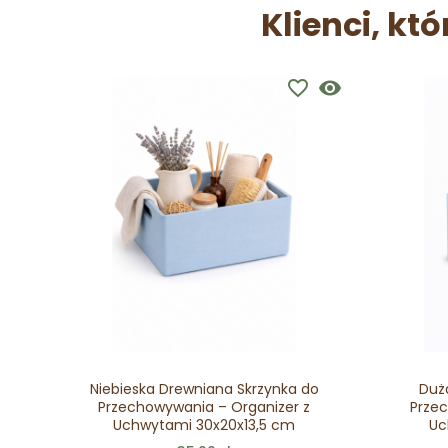
Klienci, któ
favorite_border
visibility
Niebieska Drewniana Skrzynka do
Duż
Przechowywania – Organizer z
Przec
Uchwytami 30x20x13,5 cm
Uc