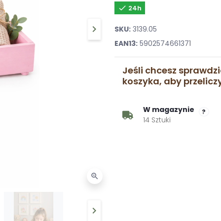

24h
keyboard_arrow_right
SKU:
3139.05
Następny
EAN13:
5902574661371
Jeśli chcesz sprawdzi
koszyka, aby przelic
W magazynie
?
14 Sztuki
zoom_in
keyboard_arrow_right
Następny