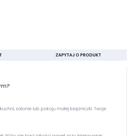
T
ZAPYTAJ O PRODUKT
wym?
chni, salonie lub pokoju małej księżniczki. Twoje
który nie traci jakości nawet przy intensywnej