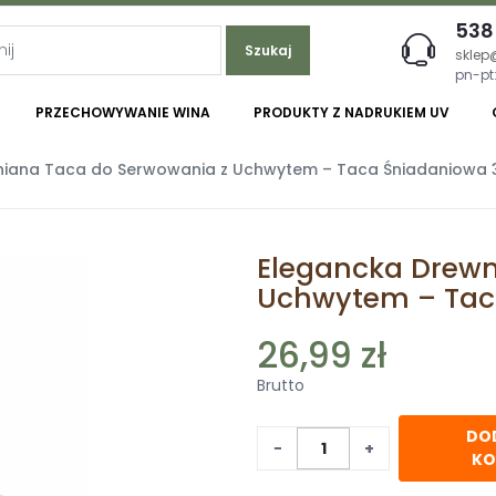
538
Szukaj
sklep
pn-pt:
PRZECHOWYWANIE WINA
PRODUKTY Z NADRUKIEM UV
iana Taca do Serwowania z Uchwytem – Taca Śniadaniowa 
Elegancka Drewn
Uchwytem – Tac
26,99 zł
Brutto
DO
−
+
KO