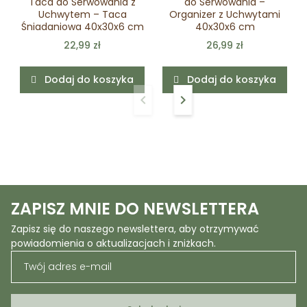
Taca do Serwowania z
do Serwowania –
Uchwytem – Taca
Organizer z Uchwytami
Śniadaniowa 40x30x6 cm
40x30x6 cm
22,99 zł
26,99 zł
Dodaj do koszyka
Dodaj do koszyka
keyboard_arrow_left
keyboard_arrow_right
Poprzedni
Następny
ZAPISZ MNIE DO NEWSLETTERA
Zapisz się do naszego newslettera, aby otrzymywać
powiadomienia o aktualizacjach i zniżkach.