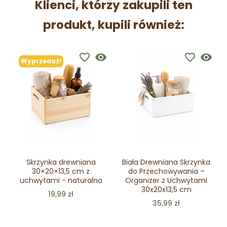
Klienci, którzy zakupili ten
produkt, kupili również:
favorite_border
visibility
favorite_border
visibility
Wyprzedaż!
Skrzynka drewniana
Biała Drewniana Skrzynka
30×20×13,5 cm z
do Przechowywania –
uchwytami - naturalna
Organizer z Uchwytami
30x20x13,5 cm
19,99 zł
35,99 zł