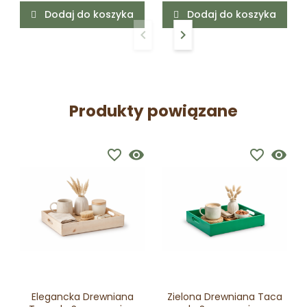
Dodaj do koszyka
Dodaj do koszyka
keyboard_arrow_left
keyboard_arrow_right
Poprzedni
Następny
Produkty powiązane
favorite_border
visibility
favorite_border
visibility
Elegancka Drewniana
Zielona Drewniana Taca