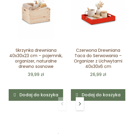
Skrzynka drewniana
Czerwona Drewniana
40x30x23 cm – pojemnik,
Taca do Serwowania –
organizer, naturalne
Organizer z Uchwytami
drewno sosnowe
40x30x6 cm
39,99 zł
26,99 zł
Dodaj do koszyka
Dodaj do koszyka
keyboard_arrow_left
keyboard_arrow_right
Poprzedni
Następny