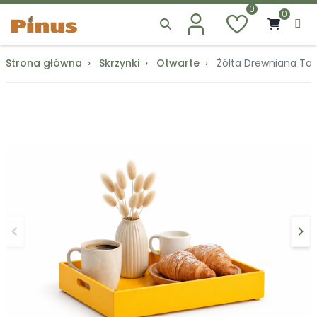
0
0
Strona główna
Skrzynki
Otwarte
Żółta Drewniana Ta
keyboard_arrow_left
keyboard_arrow_right
Poprzedni
Na