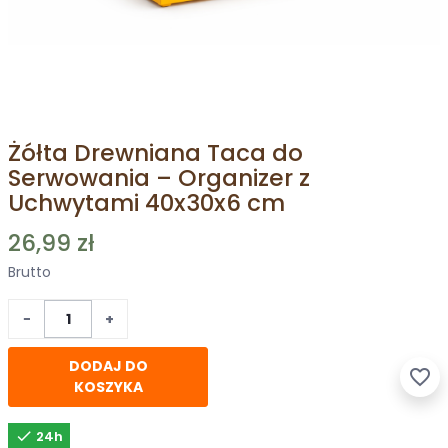
Żółta Drewniana Taca do
Serwowania – Organizer z
Uchwytami 40x30x6 cm
26,99 zł
Brutto
−
+
DODAJ DO
favorite_border
KOSZYKA

24h