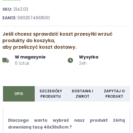
SKU:
3142.03
EAN13:
5902574661500
Jeśli chcesz sprawdzić koszt przesyłki wrzuć
produkty do koszyka,
aby przeliczyć koszt dostawy.
W magazynie
Wysyłka
6 Sztuk
24h
SZCZEGÓŁY
DOSTAWA I
ZAPYTAJ O
OPIS
PRODUKTU
ZWROT
PRODUKT
Dlaczego warto wybrać nasz produkt żółtą
drewnianą tacę 40x30x6cm ?