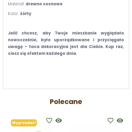
Materiał:
drewno sosnowe
Kolor:
żółty
Jeśli chcesz, aby Twoje mieszkanie wyglądało
nowocześnie, było uporządkowane i przyciągało
uwagę – taca dekoracyjna jest dla Ciebie. Kup raz,
ciesz się efektem każdego dnia.
Polecane
favorite_border
visibility
favorite_border
visibility
Wyprzedaż!