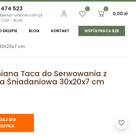
 474 523
0
0
0,00 zł
@pinus-ulanow.com.pl
 7:00 - 15:00
O SKLEPIE
BLOG
KONTAKT
WSPÓŁPRACA B2B
30x20x7 cm
iana Taca do Serwowania z
a Śniadaniowa 30x20x7 cm
DAJ DO
favorite_border
SZYKA