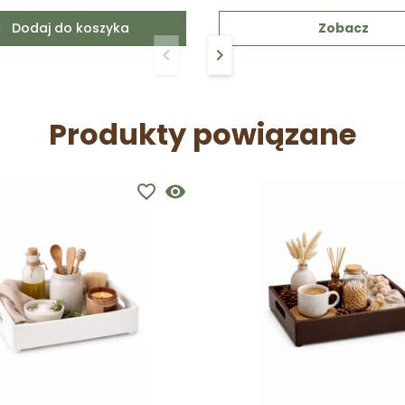
Dodaj do koszyka
Zobacz
keyboard_arrow_left
keyboard_arrow_right
Poprzedni
Następny
Produkty powiązane
favorite_border
visibility