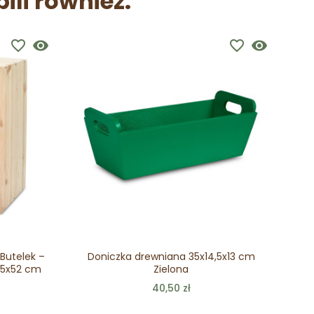
pili również:
favorite_border
visibility
favorite_border
visibility
Butelek –
Doniczka drewniana 35x14,5x13 cm
Pół
25x52 cm
Zielona
40,50 zł