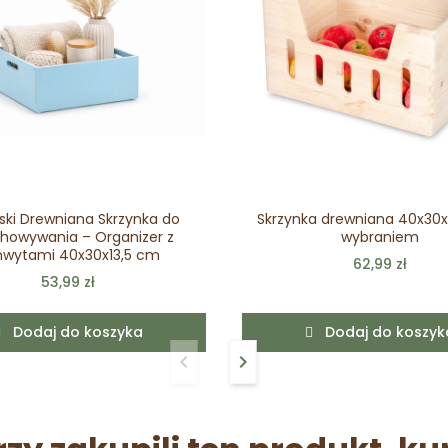
ski Drewniana Skrzynka do
Skrzynka drewniana 40x30
howywania – Organizer z
wybraniem
wytami 40x30x13,5 cm
62,99 zł
53,99 zł
Dodaj do koszyka
Dodaj do koszyk
keyboard_arrow_left
keyboard_arrow_right
Poprzedni
Następny