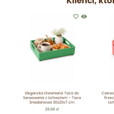
Klienci, któ
favorite_border
visibility
Elegancka Drewniana Taca do
Czerwo
Serwowania z Uchwytem – Taca
Przec
Śniadaniowa 30x20x7 cm
Uc
26,99 zł