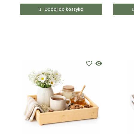
Dodaj do koszyka
favorite_border
visibility