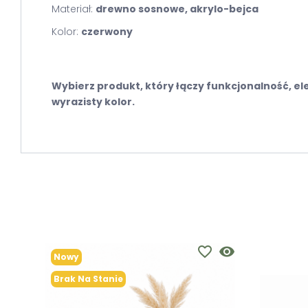
Materiał:
drewno sosnowe, akrylo-bejca
Kolor:
czerwony
Wybierz produkt, który łączy funkcjonalność, ele
wyrazisty kolor.
favorite_border
visibility
Nowy
Brak Na Stanie