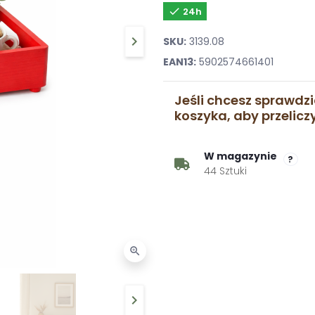

24h
keyboard_arrow_right
SKU:
3139.08
Następny
EAN13:
5902574661401
Jeśli chcesz sprawdzi
koszyka, aby przelic
W magazynie
?
44 Sztuki
zoom_in
keyboard_arrow_right
Następny