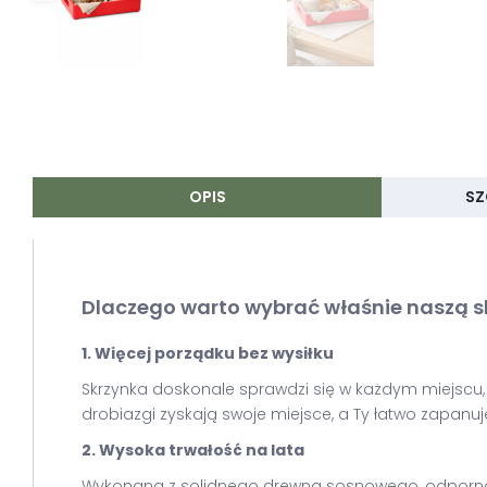
OPIS
SZ
Dlaczego warto wybrać właśnie naszą 
1. Więcej porządku bez wysiłku
Skrzynka doskonale sprawdzi się w każdym miejscu, w 
drobiazgi zyskają swoje miejsce, a Ty łatwo zapanu
2. Wysoka trwałość na lata
Wykonana z solidnego drewna sosnowego, odporna n