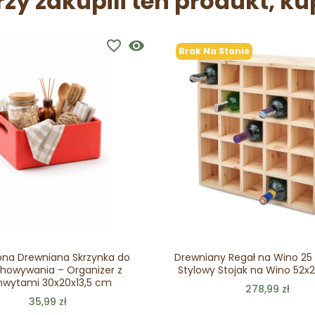
rzy zakupili ten produkt, ku
favorite_border
visibility
Brak Na Stanie
na Drewniana Skrzynka do
Drewniany Regał na Wino 25 
howywania – Organizer z
Stylowy Stojak na Wino 52x
hwytami 30x20x13,5 cm
278,99 zł
35,99 zł