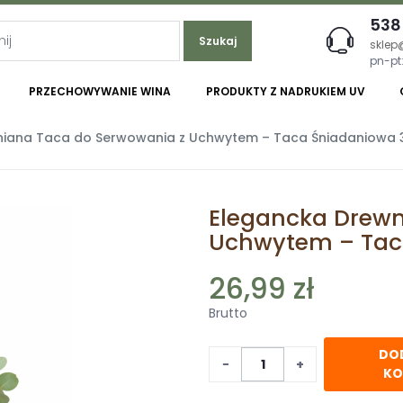
538
Szukaj
sklep
pn-pt:
PRZECHOWYWANIE WINA
PRODUKTY Z NADRUKIEM UV
iana Taca do Serwowania z Uchwytem – Taca Śniadaniowa 
Elegancka Drewn
Uchwytem – Tac
26,99 zł
Brutto
DO
−
+
KO