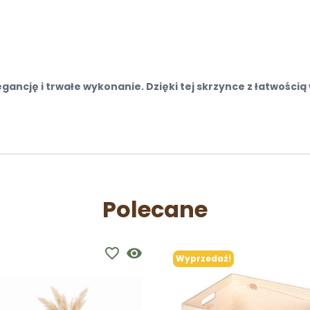
gancję i trwałe wykonanie. Dzięki tej skrzynce z łatwości
Polecane
favorite_border
visibility
Wyprzedaż!