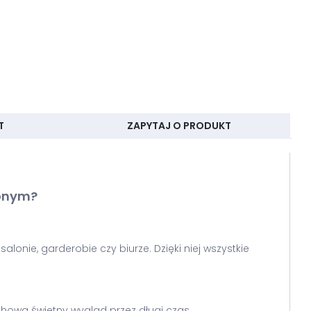
T
ZAPYTAJ O PRODUKT
wonym?
lonie, garderobie czy biurze. Dzięki niej wszystkie
owa świetny wygląd przez długi czas.