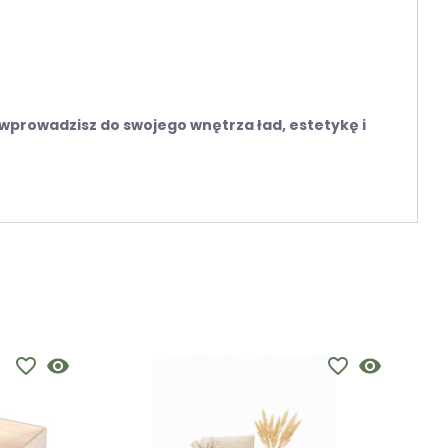
ą wprowadzisz do swojego wnętrza ład, estetykę i
favorite_border
visibility
favorite_border
visibility