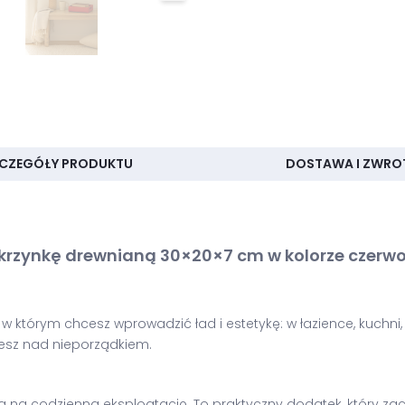
CZEGÓŁY PRODUKTU
DOSTAWA I ZWRO
skrzynkę drewnianą 30×20×7 cm w kolorze czer
którym chcesz wprowadzić ład i estetykę: w łazience, kuchni, sa
jesz nad nieporządkiem.
a codzienną eksploatację. To praktyczny dodatek, który zach