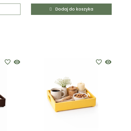
Dodaj do koszyka
favorite_border
visibility
favorite_border
visibility