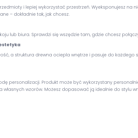
edmioty i lepiej wykorzystać przestrzeń. Wyeksponujesz na niej k
ne – dokładnie tak, jak chcesz.
okoju lub biura. Sprawdzi się wszędzie tam, gdzie chcesz połącz
estetyka
łość, a struktura drewna ociepla wnętrze i pasuje do każdego 
odę personalizacji. Produkt może być wykorzystany personaln
własnych wzorów. Możesz dopasować ją idealnie do stylu wnę