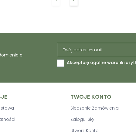
Poprzedni
Następny
domienia o
Akceptuję ogólne warunki użyt
CJE
TWOJE KONTO
Dostawa
Śledzenie Zamówienia
atności
Zaloguj Się
Utwórz Konto