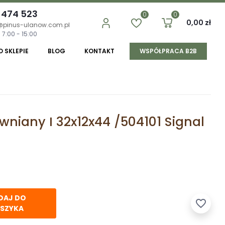
 474 523
0
0
0,00 zł
@pinus-ulanow.com.pl
 7:00 - 15:00
O SKLEPIE
BLOG
KONTAKT
WSPÓŁPRACA B2B
niany I 32x12x44 /504101 Signal
DAJ DO
favorite_border
SZYKA