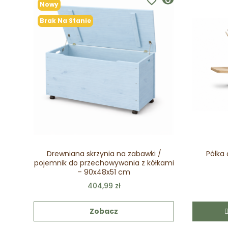
favorite_border
visibility
Nowy
Brak Na Stanie
Drewniana skrzynia na zabawki /
Półka
pojemnik do przechowywania z kółkami
– 90x48x51 cm
404,99 zł
Zobacz