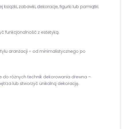
siążki, zabawki, dekoracje, figurki lub pamiątki.
yć funkcjonalność z estetyką.
stylu aranżacji – od minimalistycznego po
ie do różnych technik dekorowania drewna –
trza lub stworzyć unikalną dekorację.