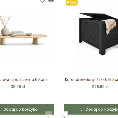
favorite_border
visibility
Nowy
 drewniana ścienna 60 cm
Kufer drewniany 77x40x50 
35,99 zł
278,99 zł
Dodaj do koszyka
Dodaj do koszyk
keyboard_arrow_left
keyboard_arrow_right