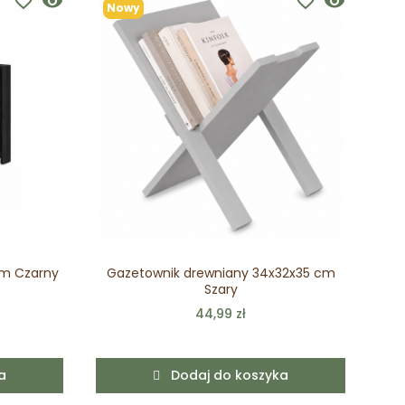
favorite_border
visibility
favorite_border
visibility
Nowy
cm Czarny
Gazetownik drewniany 34x32x35 cm
El
Szary
P
44,99 zł
a
Dodaj do koszyka