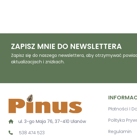
ZAPISZ MNIE DO NEWSLETTERA
Zapisz się do naszego newslettera, aby otrzymywać powia
aktualizacjach i zniżkach.
INFORMA
Płatności I 
Polityka Pryw
ul. 3-go Maja 76, 37-410 Ulanów
Regulamin
538 474 523