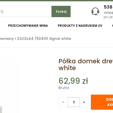
538
Szukaj
sklep
pn-pt:
PRZECHOWYWANIE WINA
PRODUKTY Z NADRUKIEM UV
niany I 32x12x44 /504101 Signal white
Półka domek drew
white
62,99 zł
Brutto
DO
−
+
KO