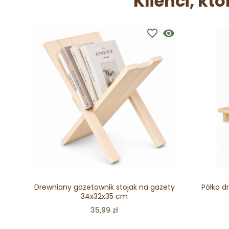
Klienci, któ
favorite_border
visibility
Drewniany gazetownik stojak na gazety
Półka d
34x32x35 cm
35,99 zł