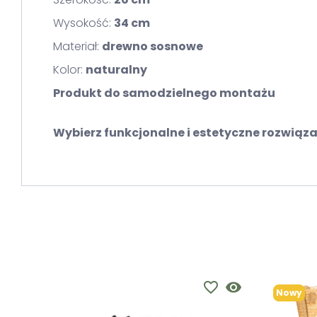
Wysokość:
34 cm
Materiał:
drewno sosnowe
Kolor:
naturalny
Produkt do samodzielnego montażu
Wybierz funkcjonalne i estetyczne rozwiąza
favorite_border
visibility
Nowy