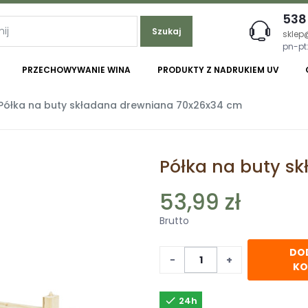
538
Szukaj
sklep
pn-pt:
PRZECHOWYWANIE WINA
PRODUKTY Z NADRUKIEM UV
Półka na buty składana drewniana 70x26x34 cm
Półka na buty s
53,99 zł
Brutto
DO
−
+
KO

24h