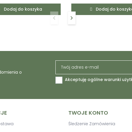
Dodaj do koszyka
Dodaj do koszyk
keyboard_arrow_left
keyboard_arrow_right
Poprzedni
Następny
domienia o
Akceptuję ogólne warunki użyt
CJE
TWOJE KONTO
Dostawa
Śledzenie Zamówienia