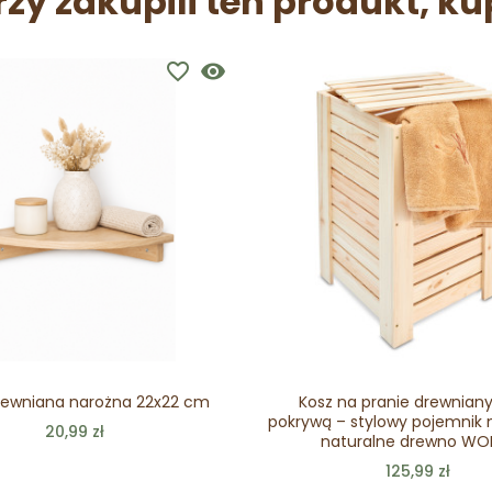
rzy zakupili ten produkt, ku
favorite_border
visibility
rewniana narożna 22x22 cm
Kosz na pranie drewniany
pokrywą – stylowy pojemnik n
20,99 zł
naturalne drewno WO
125,99 zł