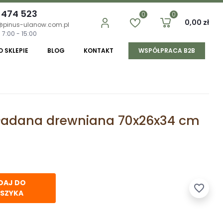
 474 523
0
0
0,00 zł
@pinus-ulanow.com.pl
 7:00 - 15:00
O SKLEPIE
BLOG
KONTAKT
WSPÓŁPRACA B2B
kładana drewniana 70x26x34 cm
DAJ DO
favorite_border
SZYKA