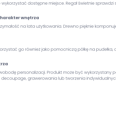
korzystać dostępne miejsce. Regał świetnie sprawdzi si
 charakter wnętrza
trzymałość na lata użytkowania. Drewno pięknie komponuje
ykorzystać go również jako pomocniczą półkę na pudełka, 
trza
wobodę personalizacji. Produkt może być wykorzystany p
, decoupage, grawerowania lub tworzenia indywidualnych