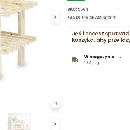
SKU:
5684
keyboard_arrow_right
EAN13:
5902574660206
Następny
Jeśli chcesz sprawdzi
koszyka, aby przelic
W magazynie
?
10 Sztuk
zoom_in
keyboard_arrow_right
Następny