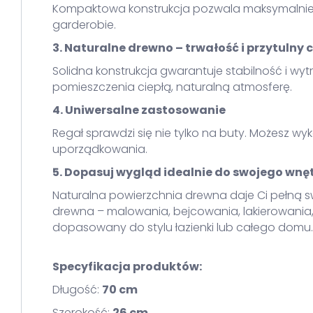
Kompaktowa konstrukcja pozwala maksymalnie wy
garderobie.
3. Naturalne drewno – trwałość i przytulny
Solidna konstrukcja gwarantuje stabilność i wy
pomieszczenia ciepłą, naturalną atmosferę.
4. Uniwersalne zastosowanie
Regał sprawdzi się nie tylko na buty. Możesz w
uporządkowania.
5. Dopasuj wygląd idealnie do swojego wnę
Naturalna powierzchnia drewna daje Ci pełną s
drewna – malowania, bejcowania, lakierowania
dopasowany do stylu łazienki lub całego domu.
Specyfikacja produktów:
Długość:
70 cm
Szerokość:
26 cm