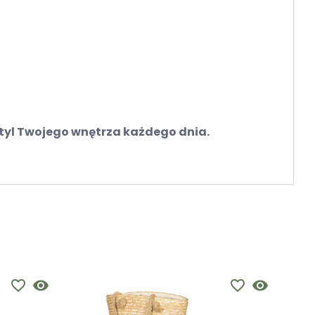
 styl Twojego wnętrza każdego dnia.
favorite_border
visibility
favorite_border
visibility