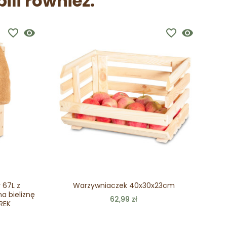
pili również:
favorite_border
visibility
favorite_border
visibility
 67L z
Warzywniaczek 40x30x23cm
Dre
a bieliznę
62,99 zł
REK