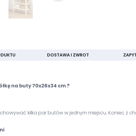
ODUKTU
DOSTAWA I ZWROT
ZAPY
łkę na buty 70x26x34 cm ?
chowywać kilka par butów w jednym miejscu. Koniec z ch
ni