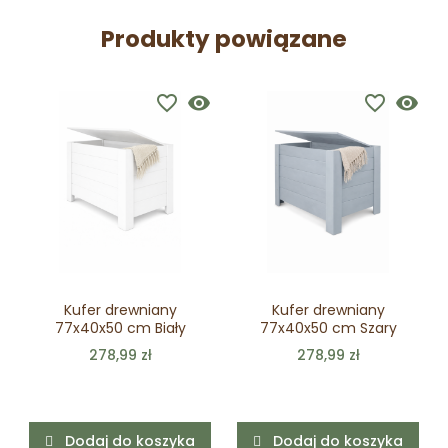
Produkty powiązane
favorite_border
visibility
favorite_border
visibility
Kufer drewniany
Kufer drewniany
77x40x50 cm Biały
77x40x50 cm Szary
278,99 zł
278,99 zł
Dodaj do koszyka
Dodaj do koszyka