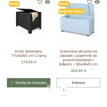
favorite_border
visibility
favorite_border
visibility
Nowy
Nowy
Brak Na Stanie
Kufer drewniany
Drewniana skrzynia na
77x40x50 cm Czarny
zabawki / pojemnik do
przechowywania z
278,99 zł
kółkami – 90x48x51 cm
404,99 zł
Dodaj do koszyka
Zobacz
keyboard_arrow_left
keyboard_arrow_right
Poprzedni
Następny