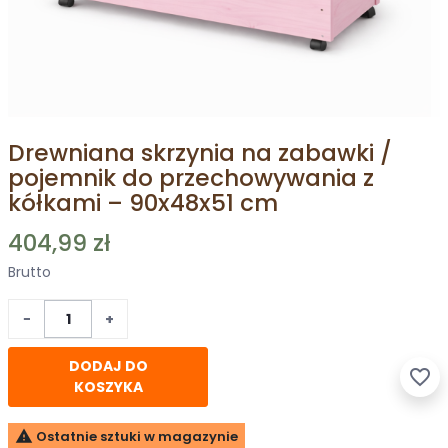
Drewniana skrzynia na zabawki /
pojemnik do przechowywania z
kółkami – 90x48x51 cm
404,99 zł
Brutto
−
+
DODAJ DO
favorite_border
KOSZYKA

Ostatnie sztuki w magazynie