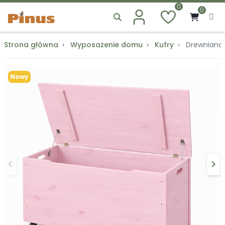
0
0
Strona główna
Wyposażenie domu
Kufry
Drewniana 
Nowy
keyboard_arrow_left
keyboard_arrow_right
Poprzedni
Na