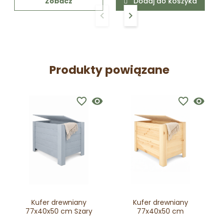
Zobacz
Dodaj do koszyka
keyboard_arrow_left
keyboard_arrow_right
Poprzedni
Następny
Produkty powiązane
favorite_border
visibility
favorite_border
visibility
Kufer drewniany
Kufer drewniany
77x40x50 cm Szary
77x40x50 cm