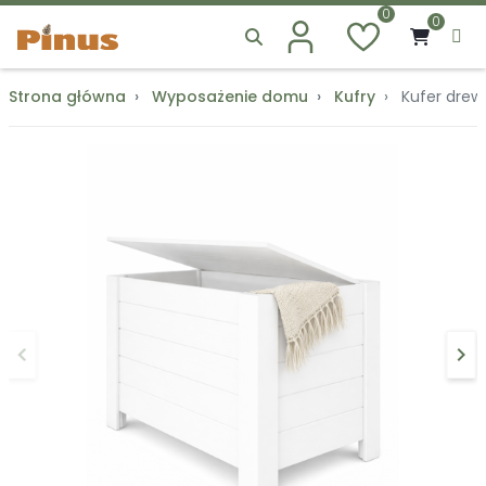
0
0
Strona główna
Wyposażenie domu
Kufry
Kufer drew
keyboard_arrow_left
keyboard_arrow_right
Poprzedni
Na