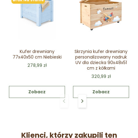
Kufer drewniany
Skrzynia kufer drewniany
77x40x50 cm Niebieski
personalizowany nadruk
UV dla dziecka 90x48x51
278,99 zł
cm z kółkami
320,99 zł
Zobacz
Zobacz
keyboard_arrow_left
keyboard_arrow_right
Poprzedni
Następny
Klienci, którzy zakupili ten