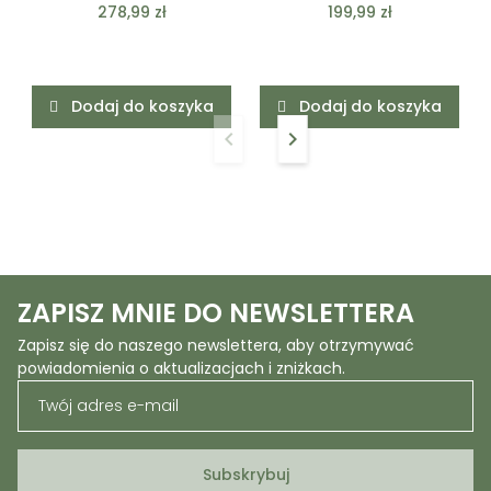
278,99 zł
199,99 zł
Dodaj do koszyka
Dodaj do koszyka
keyboard_arrow_left
keyboard_arrow_right
Poprzedni
Następny
ZAPISZ MNIE DO NEWSLETTERA
Zapisz się do naszego newslettera, aby otrzymywać
powiadomienia o aktualizacjach i zniżkach.