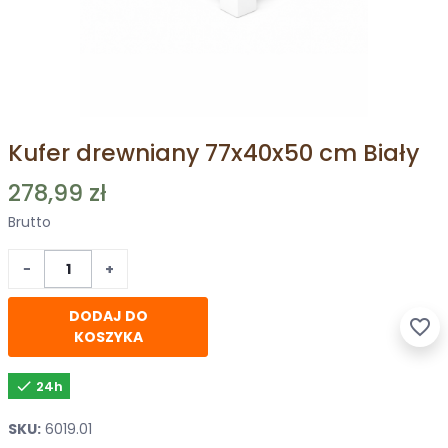
Kufer drewniany 77x40x50 cm Biały
278,99 zł
Brutto
−
+
DODAJ DO
favorite_border
KOSZYKA

24h
SKU:
6019.01