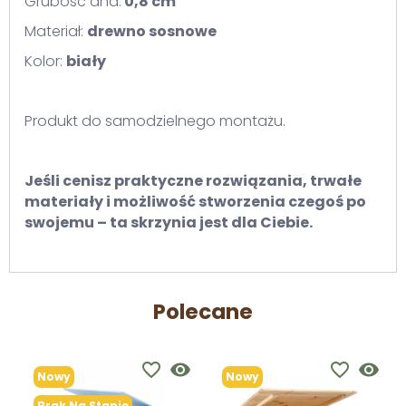
Grubość dna:
0,8 cm
Materiał:
drewno sosnowe
Kolor:
biały
Produkt do samodzielnego montażu.
Jeśli cenisz praktyczne rozwiązania, trwałe
materiały i możliwość stworzenia czegoś po
swojemu – ta skrzynia jest dla Ciebie.
Polecane
favorite_border
visibility
favorite_border
visibility
Nowy
Nowy
Brak Na Stanie