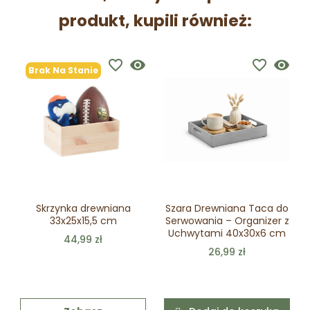
produkt, kupili również:
favorite_border
visibility
favorite_border
visibility
Brak Na Stanie
Skrzynka drewniana
Szara Drewniana Taca do
33x25x15,5 cm
Serwowania – Organizer z
Uchwytami 40x30x6 cm
44,99 zł
26,99 zł