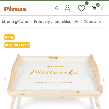
0
0
Strona główna
Produkty z nadrukiem UV
Zabawne
T
Nowy
Brak Na Stanie
keyboard_arrow_left
keyboard_arrow_right
Poprzedni
Na