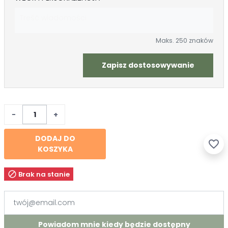
Maks. 250 znaków
Zapisz dostosowywanie
−
+
DODAJ DO
favorite_border
KOSZYKA

Brak na stanie
Powiadom mnie kiedy będzie dostępny