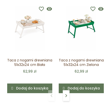
favorite_border
visibility
favorite_border
visibility
Taca z nogami drewniana
Taca z nogami drewniana
51x32x24 cm Biała
51x32x24 cm Zielona
62,99 zł
62,99 zł
Dodaj do koszyka
Dodaj do koszyka
keyboard_arrow_left
keyboard_arrow_right
Poprzedni
Następny