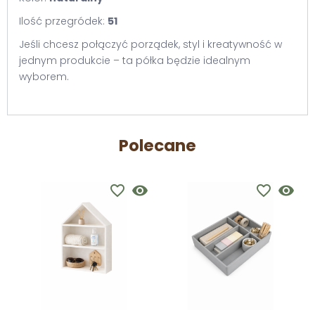
Ilość przegródek:
51
Jeśli chcesz połączyć porządek, styl i kreatywność w
jednym produkcie – ta półka będzie idealnym
wyborem.
Polecane
favorite_border
visibility
favorite_border
visibility