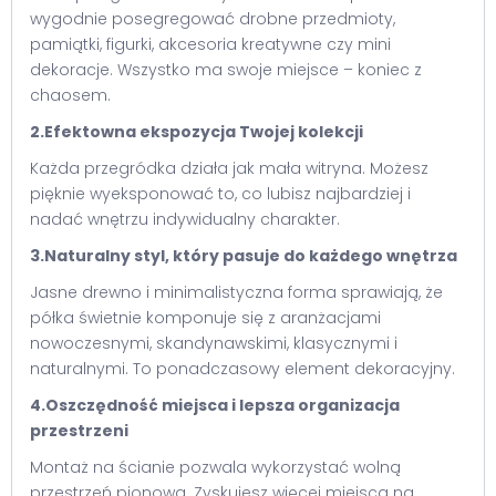
wygodnie posegregować drobne przedmioty,
pamiątki, figurki, akcesoria kreatywne czy mini
dekoracje. Wszystko ma swoje miejsce – koniec z
chaosem.
2.Efektowna ekspozycja Twojej kolekcji
Każda przegródka działa jak mała witryna. Możesz
pięknie wyeksponować to, co lubisz najbardziej i
nadać wnętrzu indywidualny charakter.
3.Naturalny styl, który pasuje do każdego wnętrza
Jasne drewno i minimalistyczna forma sprawiają, że
półka świetnie komponuje się z aranżacjami
nowoczesnymi, skandynawskimi, klasycznymi i
naturalnymi. To ponadczasowy element dekoracyjny.
4.Oszczędność miejsca i lepsza organizacja
przestrzeni
Montaż na ścianie pozwala wykorzystać wolną
przestrzeń pionową. Zyskujesz więcej miejsca na