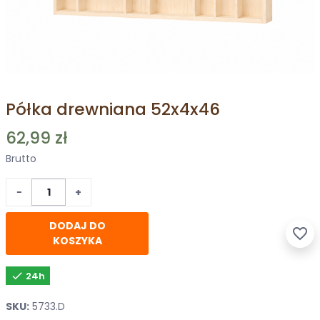
Półka drewniana 52x4x46
62,99 zł
Brutto
−
+
DODAJ DO
favorite_border
KOSZYKA

24h
SKU:
5733.D