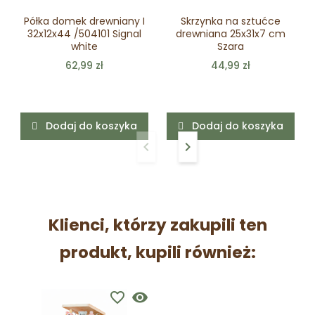
Półka domek drewniany I
Skrzynka na sztućce
32x12x44 /504101 Signal
drewniana 25x31x7 cm
white
Szara
62,99 zł
44,99 zł
Dodaj do koszyka
Dodaj do koszyka
keyboard_arrow_left
keyboard_arrow_right
Poprzedni
Następny
Klienci, którzy zakupili ten
produkt, kupili również:
favorite_border
visibility