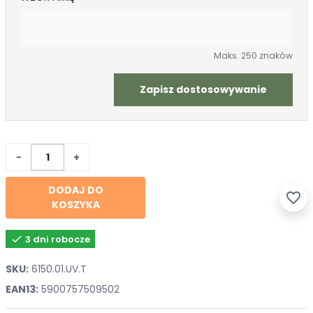
Maks. 250 znaków
Zapisz dostosowywanie
−
+
DODAJ DO
favorite_border
KOSZYKA

3 dni robocze
SKU:
6150.01.UV.T
EAN13:
5900757509502