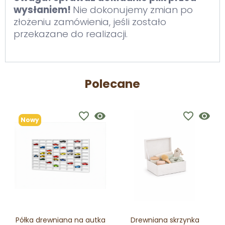
wysłaniem!
Nie dokonujemy zmian po
złożeniu zamówienia, jeśli zostało
przekazane do realizacji.
Polecane
favorite_border
visibility
favorite_border
visibility
Nowy
Półka drewniana na autka
Drewniana skrzynka