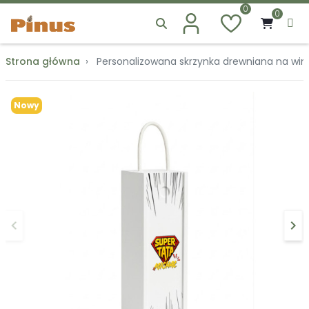
0
0
Strona główna
Personalizowana skrzynka drewniana na wino 
Nowy
keyboard_arrow_left
keyboard_arrow_right
Poprzedni
Na