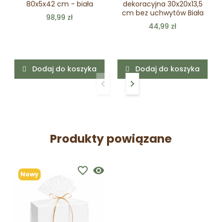
80x5x42 cm - biała
dekoracyjna 30x20x13,5
cm bez uchwytów Biała
98,99 zł
44,99 zł
Dodaj do koszyka
Dodaj do koszyka
keyboard_arrow_left
keyboard_arrow_right
Poprzedni
Następny
Produkty powiązane
favorite_border
visibility
Nowy