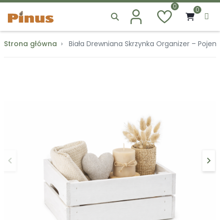
0
0
Strona główna
Biała Drewniana Skrzynka Organizer – Poje
keyboard_arrow_left
keyboard_arrow_right
Poprzedni
Na