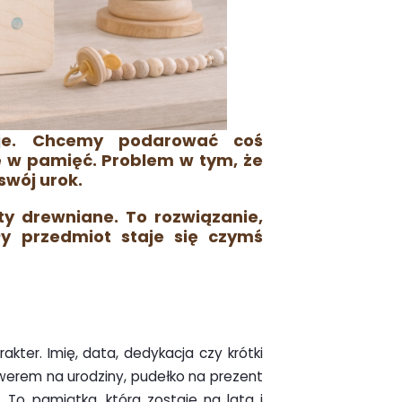
aje. Chcemy podarować coś
e w pamięć. Problem w tym, że
swój urok.
y drewniane. To rozwiązanie,
ły przedmiot staje się czymś
akter. Imię, data, dedykacja czy krótki
awerem na urodziny, pudełko na prezent
. To pamiątka, która zostaje na lata i