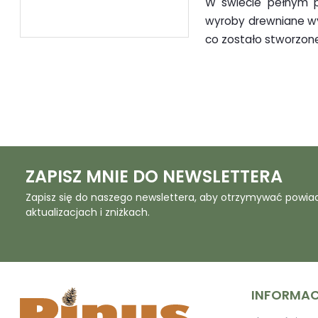
W świecie pełnym p
wyroby drewniane wyró
co zostało stworzone
ZAPISZ MNIE DO NEWSLETTERA
Zapisz się do naszego newslettera, aby otrzymywać powia
aktualizacjach i zniżkach.
INFORMA